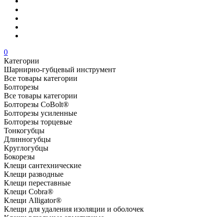
0
Категории
Шарнирно-губцевый инструмент
Все товары категории
Болторезы
Все товары категории
Болторезы CoBolt®
Болторезы усиленные
Болторезы торцевые
Тонкогубцы
Длинногубцы
Круглогубцы
Бокорезы
Клещи сантехнические
Клещи разводные
Клещи переставные
Клещи Cobra®
Клещи Alligator®
Клещи для удаления изоляции и оболочек