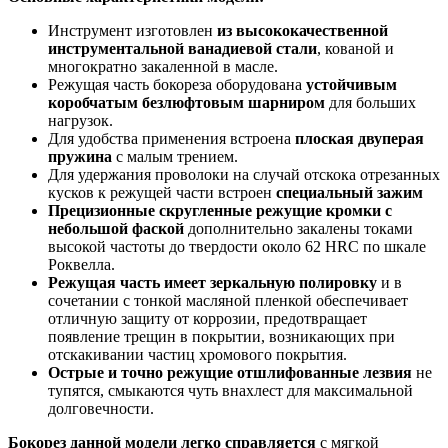
Инструмент изготовлен
из высококачественной
инструментальной ванадиевой стали
, кованой и
многократно закаленной в масле.
Режущая часть бокореза оборудована
устойчивым
коробчатым безлюфтовым шарниром
для больших
нагрузок.
Для удобства применения встроена
плоская двуперая
пружина
с малым трением.
Для удержания проволоки на случай отскока отрезанных
кусков к режущей части встроен
специальный зажим
Прецизионные скругленные режущие кромки с
небольшой фаской
дополнительно закалены токами
высокой частоты до твердости около 62 HRC по шкале
Роквелла.
Режущая часть имеет зеркальную полировку
и в
сочетании с тонкой масляной пленкой обеспечивает
отличную защиту от коррозии, предотвращает
появление трещин в покрытии, возникающих при
отскакивании частиц хромового покрытия.
Острые и точно режущие отшлифованные лезвия
не
тупятся, смыкаются чуть внахлест для максимальной
долговечности.
Бокорез данной модели легко справляется
с мягкой