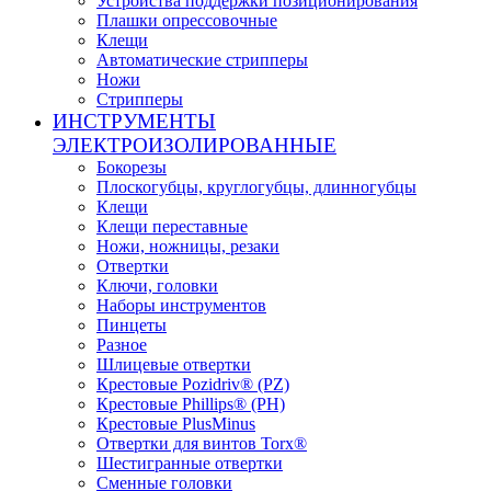
Устройства поддержки позиционирования
Плашки опрессовочные
Клещи
Автоматические стрипперы
Ножи
Стрипперы
ИНСТРУМЕНТЫ
ЭЛЕКТРОИЗОЛИРОВАННЫЕ
Бокорезы
Плоскогубцы, круглогубцы, длинногубцы
Клещи
Клещи переставные
Ножи, ножницы, резаки
Отвертки
Ключи, головки
Наборы инструментов
Пинцеты
Разное
Шлицевые отвертки
Крестовые Pozidriv® (PZ)
Крестовые Phillips® (PH)
Крестовые PlusMinus
Отвертки для винтов Torx®
Шестигранные отвертки
Сменные головки