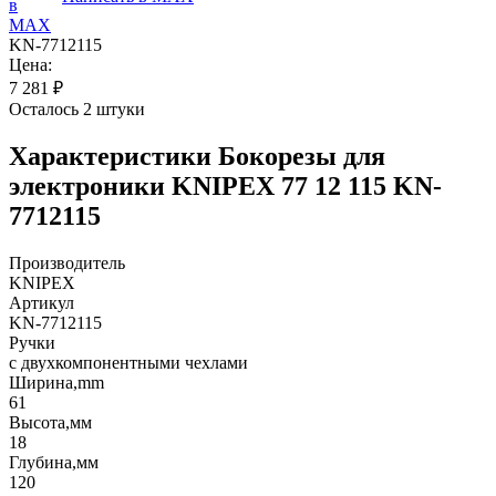
KN-7712115
Цена:
7 281
₽
Осталось 2 штуки
Характеристики
Бокорезы для
электроники KNIPEX 77 12 115 KN-
7712115
Производитель
KNIPEX
Артикул
KN-7712115
Ручки
с двухкомпонентными чехлами
Ширина,mm
61
Высота,мм
18
Глубина,мм
120