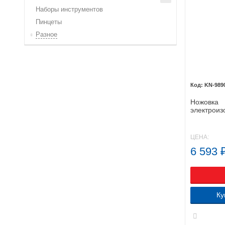
Наборы инструментов
Пинцеты
Разное
KN-989
Ножовка
электроиз
KNIPEX 98
ЦЕНА:
6 593
Ку