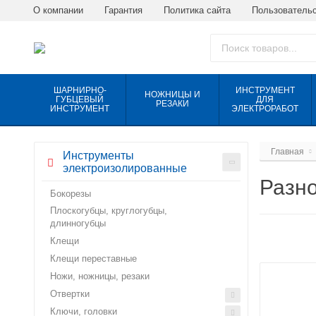
О компании
Гарантия
Политика сайта
Пользовательс
ШАРНИРНО-
ИНСТРУМЕНТ
НОЖНИЦЫ И
ГУБЦЕВЫЙ
ДЛЯ
РЕЗАКИ
ИНСТРУМЕНТ
ЭЛЕКТРОРАБОТ
Главная
Инструменты
электроизолированные
Разн
Бокорезы
Плоскогубцы, круглогубцы,
длинногубцы
Клещи
Клещи переставные
Ножи, ножницы, резаки
Отвертки
Ключи, головки