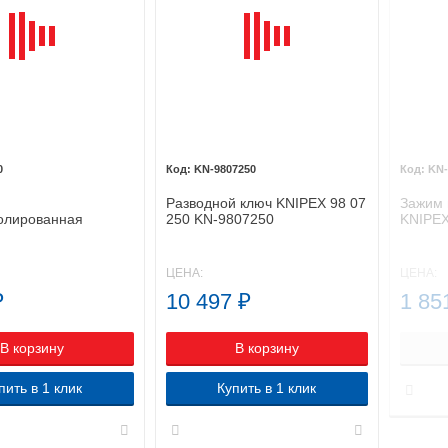
0
KN-9807250
KN-
Разводной ключ KNIPEX 98 07
Зажим 
олированная
250 KN-9807250
KNIPEX
 90 KN-9890
ЦЕНА:
ЦЕНА:
₽
10 497
₽
1 85
В корзину
В корзину
пить в 1 клик
Купить в 1 клик