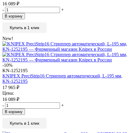
16 089
₽
-
+
В корзину
Купить в 1 клик
New!
-10%
KN-1252195
KNIPEX PreciStrip16 Стриппер автоматический, L-195 мм,
KN-1252195
17 965
₽
Цена:
16 089
₽
-
+
В корзину
Купить в 1 клик