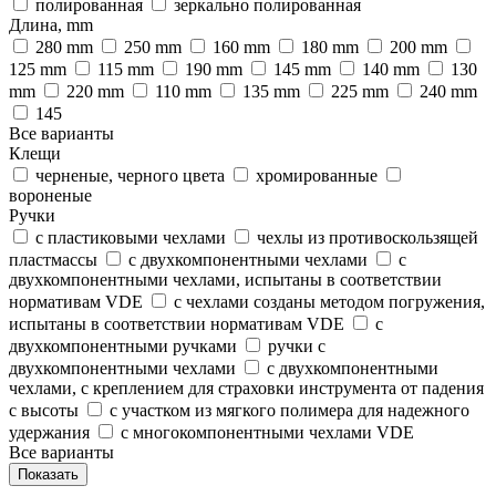
полированная
зеркально полированная
Длина, mm
280 mm
250 mm
160 mm
180 mm
200 mm
125 mm
115 mm
190 mm
145 mm
140 mm
130
mm
220 mm
110 mm
135 mm
225 mm
240 mm
145
Все варианты
Клещи
черненые, черного цвета
хромированные
вороненые
Ручки
с пластиковыми чехлами
чехлы из противоскользящей
пластмассы
с двухкомпонентными чехлами
с
двухкомпонентными чехлами, испытаны в соответствии
нормативам VDE
с чехлами созданы методом погружения,
испытаны в соответствии нормативам VDE
с
двухкомпонентными ручками
ручки с
двухкомпонентными чехлами
с двухкомпонентными
чехлами, с креплением для страховки инструмента от падения
с высоты
с участком из мягкого полимера для надежного
удержания
с многокомпонентными чехлами VDE
Все варианты