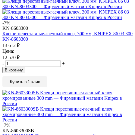
-7%
KN-8603300
Клещи переставные-гаечный ключ, 300 мм, KNIPEX 86 03 300
KN-8603300
13 612
₽
Цена:
12 570
₽
-
+
В корзину
Купить в 1 клик
-7%
KN-8603300SB