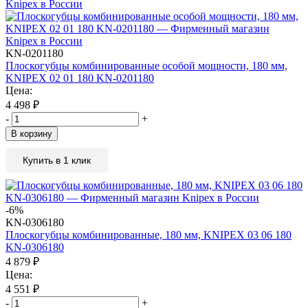
KN-0201180
Плоскогубцы комбинированные особой мощности, 180 мм,
KNIPEX 02 01 180 KN-0201180
Цена:
4 498
₽
-
+
В корзину
Купить в 1 клик
-6%
KN-0306180
Плоскогубцы комбинированные, 180 мм, KNIPEX 03 06 180
KN-0306180
4 879
₽
Цена:
4 551
₽
-
+