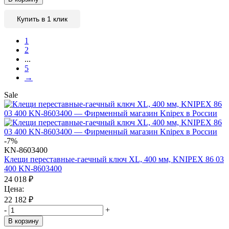
Купить в 1 клик
1
2
...
5
→
Sale
-7%
KN-8603400
Клещи переставные-гаечный ключ XL, 400 мм, KNIPEX 86 03
400 KN-8603400
24 018
₽
Цена:
22 182
₽
-
+
В корзину