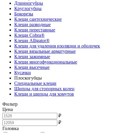
Длинногубцы
Круглогубцы
Бокорезы
Клещи сантехнические
Клещи разводные
Клещи переставные
Клещи Cobra®
Клещи Alligator®
Клещи для удаления изоляции и оболочек
Клещи вязальные арматурные
Клещи зажимные
Клещи многофункциональные
Клещи высечные
Кусачки
Плоскогубцы
Специальные клещи
Щипцы для стопорных колец
Клещи и щипцы для хомутов
Фильтр
Цена
₽
₽
Головка