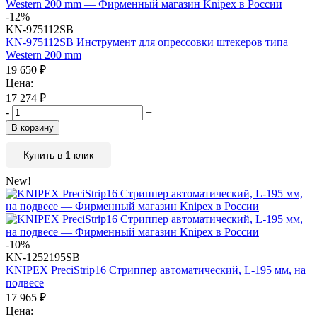
-12%
KN-975112SB
KN-975112SB Инструмент для опрессовки штекеров типа
Western 200 mm
19 650
₽
Цена:
17 274
₽
-
+
В корзину
Купить в 1 клик
New!
-10%
KN-1252195SB
KNIPEX PreciStrip16 Стриппер автоматический, L-195 мм, на
подвесе
17 965
₽
Цена: