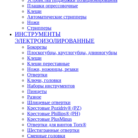
Устройства поддержки позиционирования
Плашки опрессовочные
Клещи
Автоматические стрипперы
Ножи
Стрипперы
ИНСТРУМЕНТЫ
ЭЛЕКТРОИЗОЛИРОВАННЫЕ
Бокорезы
Плоскогубцы, круглогубцы, длинногубцы
Клещи
Клещи переставные
Ножи, ножницы, резаки
Отвертки
Ключи, головки
Наборы инструментов
Пинцеты
Разное
Шлицевые отвертки
Крестовые Pozidriv® (PZ)
Крестовые Phillips® (PH)
Крестовые PlusMinus
Отвертки для винтов Torx®
Шестигранные отвертки
Сменные головки