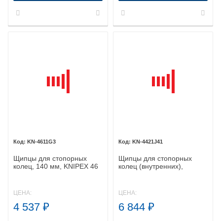
KN-4611G3
KN-4421J41
Щипцы для стопорных
Щипцы для стопорных
колец, 140 мм, KNIPEX 46
колец (внутренних),
11 G3 KN-4611G3
300мм, KNIPEX 44 21 J41
KN-4421J41
ЦЕНА:
ЦЕНА:
4 537
₽
6 844
₽