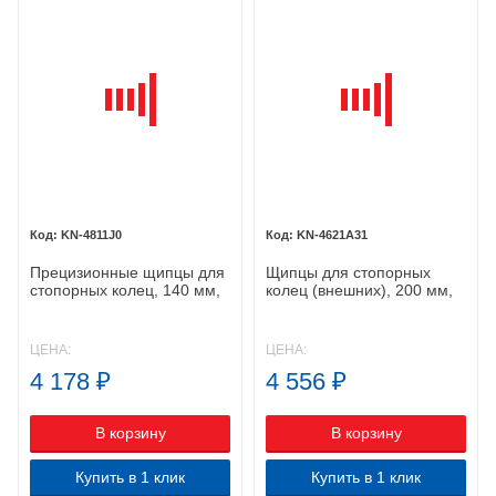
KN-4811J0
KN-4621A31
Прецизионные щипцы для
Щипцы для стопорных
стопорных колец, 140 мм,
колец (внешних), 200 мм,
KNIPEX 48 11 J0 KN-
KNIPEX 46 21 A31 KN-
4811J0
4621A31
ЦЕНА:
ЦЕНА:
4 178
₽
4 556
₽
В корзину
В корзину
Купить в 1 клик
Купить в 1 клик