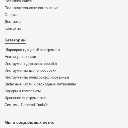
Политика сайта
Пользовательское соглашение
Оплата
Доставка
KN-975112
Контакты
Инструмент для опрессовки штекеров типа Western
Категории
KNIPEX 97 51 12 KN-975112
Шарнирно-губцевый инструмент
19 650
₽
Ножницы и резаки
ЦЕНА:
Инструмент для электроработ
17 274
₽
Инструменты для опрессовки
Инструменты электроизолированные
В корзину
Запасные части и расходные материалы
Купить в 1 клик
Наборы и комплекты
Хранение инс­тру­мен­тов
Система Tethered Tools®
-12%
Мы в социальных сетях