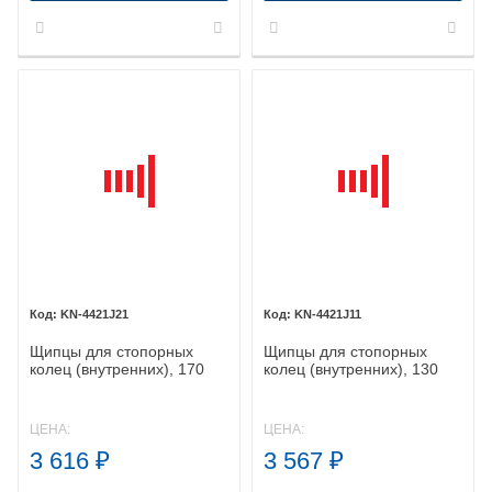
KN-4421J21
KN-4421J11
Щипцы для стопорных
Щипцы для стопорных
колец (внутренних), 170
колец (внутренних), 130
мм, KNIPEX 44 21 J21 KN-
мм, KNIPEX 44 21 J11 KN-
4421J21
4421J11
ЦЕНА:
ЦЕНА:
3 616
₽
3 567
₽