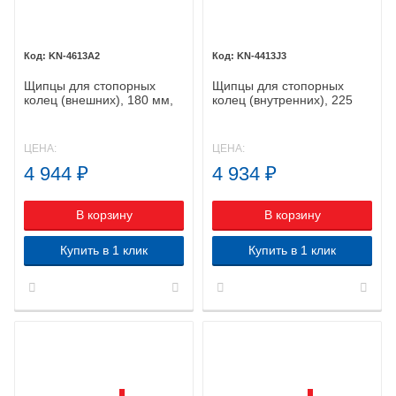
KN-4613A2
KN-4413J3
Щипцы для стопорных
Щипцы для стопорных
колец (внешних), 180 мм,
колец (внутренних), 225
KNIPEX 46 13 A2 KN-
мм, KNIPEX 44 13 J3 KN-
4613A2
4413J3
ЦЕНА:
ЦЕНА:
4 944
₽
4 934
₽
В корзину
В корзину
Купить в 1 клик
Купить в 1 клик