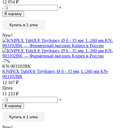
12 054
₽
-
+
В корзину
Купить в 1 клик
New!
-7%
KN-903102BK
KNIPEX TubiX® Труборез, Ø 6 - 35 мм, L-260 мм KN-
903102BK
12 167
₽
Цена:
11 233
₽
-
+
В корзину
Купить в 1 клик
New!