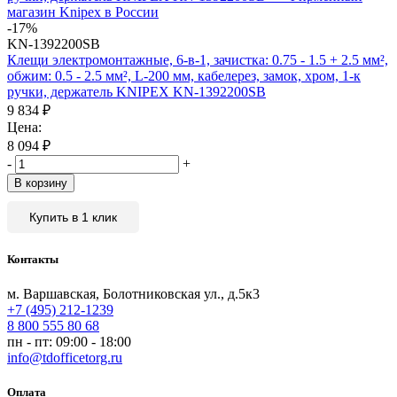
-17%
KN-1392200SB
Клещи электромонтажные, 6-в-1, зачистка: 0.75 - 1.5 + 2.5 мм²,
обжим: 0.5 - 2.5 мм², L-200 мм, кабелерез, замок, хром, 1-к
ручки, держатель KNIPEX KN-1392200SB
9 834
₽
Цена:
8 094
₽
-
+
В корзину
Купить в 1 клик
Контакты
м. Варшавская, Болотниковская ул., д.5к3
+7 (495) 212-1239
8 800 555 80 68
пн - пт: 09:00 - 18:00
info@tdofficetorg.ru
Оплата