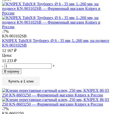
-7%
KN-903102SB
KNIPEX TubiX® Труборез, Ø 6 - 35 мм, L-260 мм, на подвесе
KN-903102SB
12 167
₽
Цена:
11 233
₽
-
+
В корзину
Купить в 1 клик
-7%
KN-8603250