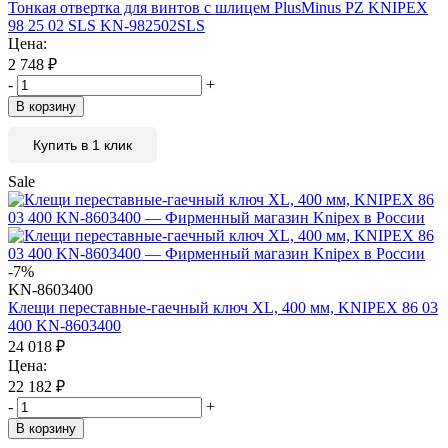
Тонкая отвертка для винтов с шлицем PlusMinus PZ KNIPEX
98 25 02 SLS KN-982502SLS
Цена:
2 748
₽
-
+
В корзину
Купить в 1 клик
Sale
-7%
KN-8603400
Клещи переставные-гаечный ключ XL, 400 мм, KNIPEX 86 03
400 KN-8603400
24 018
₽
Цена:
22 182
₽
-
+
В корзину