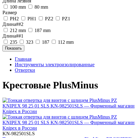
Длина лезвия
100 mm
80 mm
Размер
PH2
PH1
PZ2
PZ1
Длина##2
212 mm
187 mm
Длина##1
235
323
187
112 mm
Главная
Инструменты электроизолированные
Отвертки
Крестовые PlusMinus
KN-982501SLS