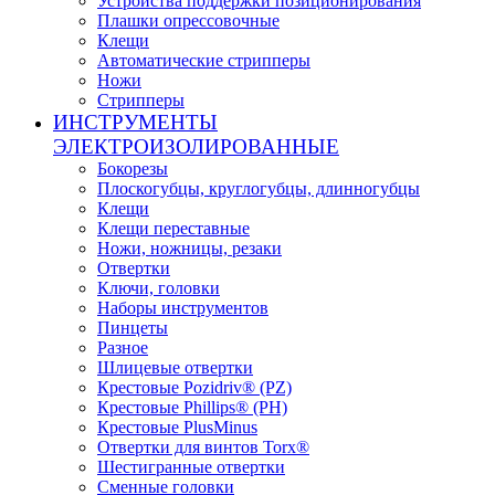
Устройства поддержки позиционирования
Плашки опрессовочные
Клещи
Автоматические стрипперы
Ножи
Стрипперы
ИНСТРУМЕНТЫ
ЭЛЕКТРОИЗОЛИРОВАННЫЕ
Бокорезы
Плоскогубцы, круглогубцы, длинногубцы
Клещи
Клещи переставные
Ножи, ножницы, резаки
Отвертки
Ключи, головки
Наборы инструментов
Пинцеты
Разное
Шлицевые отвертки
Крестовые Pozidriv® (PZ)
Крестовые Phillips® (PH)
Крестовые PlusMinus
Отвертки для винтов Torx®
Шестигранные отвертки
Сменные головки