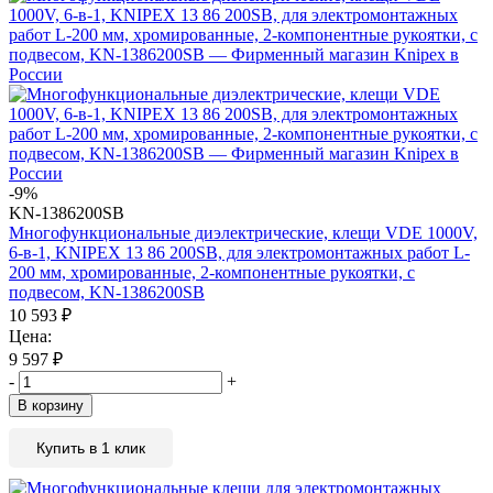
-9%
KN-1386200SB
Многофункциональные диэлектрические, клещи VDE 1000V,
6-в-1, KNIPEX 13 86 200SB, для электромонтажных работ L-
200 мм, хромированные, 2-компонентные рукоятки, с
подвесом, KN-1386200SB
10 593
₽
Цена:
9 597
₽
-
+
В корзину
Купить в 1 клик