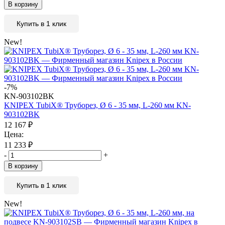
В корзину
Купить в 1 клик
New!
-7%
KN-903102BK
KNIPEX TubiX® Труборез, Ø 6 - 35 мм, L-260 мм KN-
903102BK
12 167
₽
Цена:
11 233
₽
-
+
В корзину
Купить в 1 клик
New!