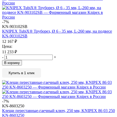
-7%
KN-903102SB
KNIPEX TubiX® Труборез, Ø 6 - 35 мм, L-260 мм, на подвесе
KN-903102SB
12 167
₽
Цена:
11 233
₽
-
+
В корзину
Купить в 1 клик
-7%
KN-8603250
Клещи переставные-гаечный ключ, 250 мм, KNIPEX 86 03 250
KN-8603250