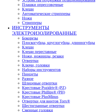
Устройства поддержки позиционирования
Плашки опрессовочные
Клещи
Автоматические стрипперы
Ножи
Стрипперы
ИНСТРУМЕНТЫ
ЭЛЕКТРОИЗОЛИРОВАННЫЕ
Бокорезы
Плоскогубцы, круглогубцы, длинногубцы
Клещи
Клещи переставные
Ножи, ножницы, резаки
Отвертки
Ключи, головки
Наборы инструментов
Пинцеты
Разное
Шлицевые отвертки
Крестовые Pozidriv® (PZ)
Крестовые Phillips® (PH)
Крестовые PlusMinus
Отвертки для винтов Torx®
Шестигранные отвертки
Сменные головки