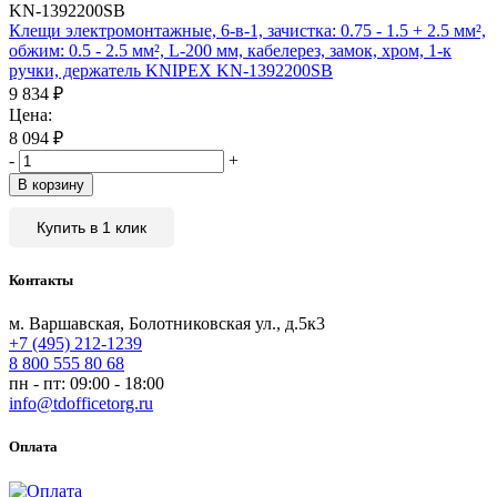
KN-1392200SB
Клещи электромонтажные, 6-в-1, зачистка: 0.75 - 1.5 + 2.5 мм²,
обжим: 0.5 - 2.5 мм², L-200 мм, кабелерез, замок, хром, 1-к
ручки, держатель KNIPEX KN-1392200SB
9 834
₽
Цена:
8 094
₽
-
+
В корзину
Купить в 1 клик
Контакты
м. Варшавская, Болотниковская ул., д.5к3
+7 (495) 212-1239
8 800 555 80 68
пн - пт: 09:00 - 18:00
info@tdofficetorg.ru
Оплата