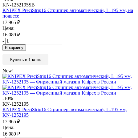
KN-1252195SB
KNIPEX PreciStrip16 Стриппер автоматический, L-195 мм, на
подвесе
17 965
₽
Цена:
16 089
₽
-
+
В корзину
Купить в 1 клик
New!
-10%
KN-1252195
KNIPEX PreciStrip16 Стриппер автоматический, L-195 мм,
KN-1252195
17 965
₽
Цена:
16 089
₽