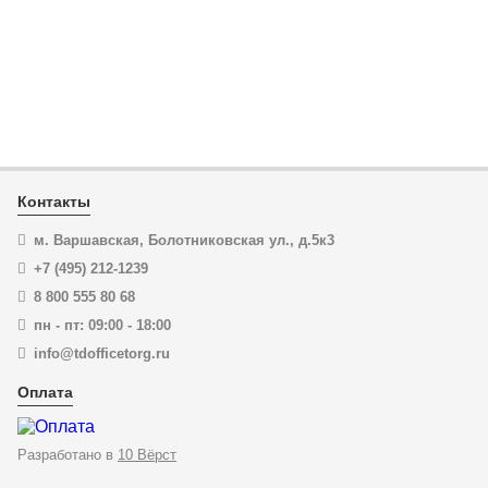
ЦЕНА:
8 579
₽
В корзину
Купить в 1 клик
Контакты
м. Варшавская, Болотниковская ул., д.5к3
ESD
+7 (495) 212-1239
8 800 555 80 68
пн - пт: 09:00 - 18:00
info@tdofficetorg.ru
Оплата
Разработано в
10 Вёрст