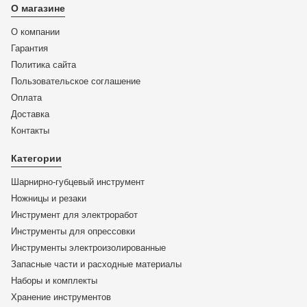
О магазине
О компании
Гарантия
Политика сайта
Пользовательское соглашение
Оплата
Доставка
KN-3542115ESD
Контакты
Плоскогубцы захватные для электроники
антистатические, 115 мм, KNIPEX 35 42 115 ESD KN-
Категории
3542115ESD
Шарнирно-губцевый инструмент
ЦЕНА:
Ножницы и резаки
8 589
₽
Инструмент для электроработ
Инструменты для опрессовки
В корзину
Инструменты электроизолированные
Запасные части и расходные материалы
Купить в 1 клик
Наборы и комплекты
Хранение инс­тру­мен­тов