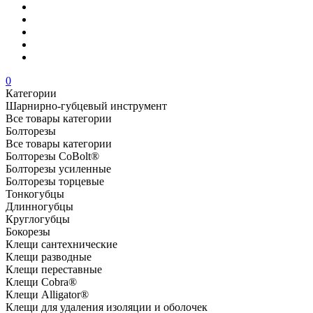
0
Категории
Шарнирно-губцевый инструмент
Все товары категории
Болторезы
Все товары категории
Болторезы CoBolt®
Болторезы усиленные
Болторезы торцевые
Тонкогубцы
Длинногубцы
Круглогубцы
Бокорезы
Клещи сантехнические
Клещи разводные
Клещи переставные
Клещи Cobra®
Клещи Alligator®
Клещи для удаления изоляции и оболочек