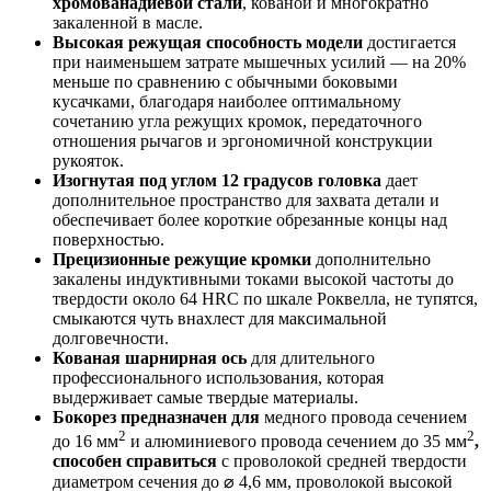
хромованадиевой стали
, кованой и многократно
закаленной в масле.
Высокая режущая способность модели
достигается
при наименьшем затрате мышечных усилий — на 20%
меньше по сравнению с обычными боковыми
кусачками, благодаря наиболее оптимальному
сочетанию угла режущих кромок, передаточного
отношения рычагов и эргономичной конструкции
рукояток.
Изогнутая под углом 12 градусов головка
дает
дополнительное пространство для захвата детали и
обеспечивает более короткие обрезанные концы над
поверхностью.
Прецизионные режущие кромки
дополнительно
закалены индуктивными токами высокой частоты до
твердости около 64 HRC по шкале Роквелла, не тупятся,
смыкаются чуть внахлест для максимальной
долговечности.
Кованая шарнирная ось
для длительного
профессионального использования, которая
выдерживает самые твердые материалы.
Бокорез предназначен для
медного провода сечением
2
2
до 16 мм
и алюминиевого провода сечением до 35 мм
,
способен справиться
с проволокой средней твердости
диаметром сечения до ⌀ 4,6 мм, проволокой высокой