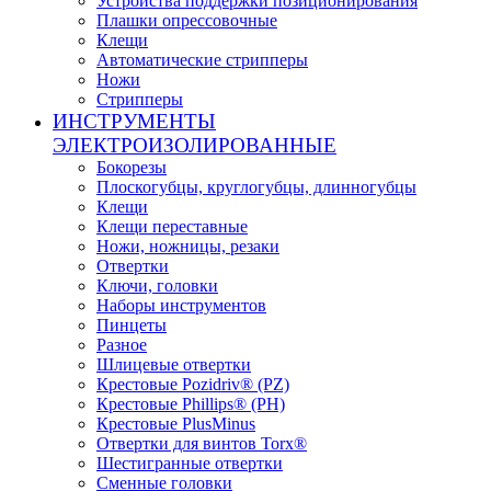
Устройства поддержки позиционирования
Плашки опрессовочные
Клещи
Автоматические стрипперы
Ножи
Стрипперы
ИНСТРУМЕНТЫ
ЭЛЕКТРОИЗОЛИРОВАННЫЕ
Бокорезы
Плоскогубцы, круглогубцы, длинногубцы
Клещи
Клещи переставные
Ножи, ножницы, резаки
Отвертки
Ключи, головки
Наборы инструментов
Пинцеты
Разное
Шлицевые отвертки
Крестовые Pozidriv® (PZ)
Крестовые Phillips® (PH)
Крестовые PlusMinus
Отвертки для винтов Torx®
Шестигранные отвертки
Сменные головки