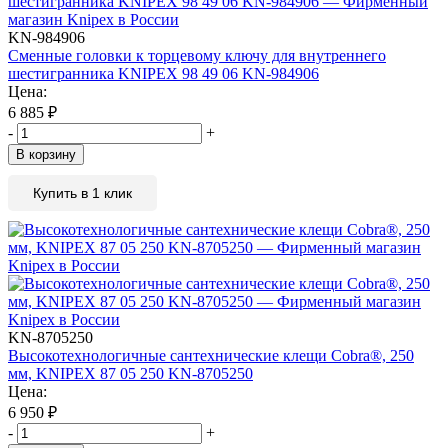
KN-984906
Сменные головки к торцевому ключу для внутреннего
шестигранника KNIPEX 98 49 06 KN-984906
Цена:
6 885
₽
-
+
В корзину
Купить в 1 клик
KN-8705250
Высокотехнологичные сантехнические клещи Cobra®, 250
мм, KNIPEX 87 05 250 KN-8705250
Цена:
6 950
₽
-
+