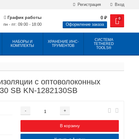
Регистрация
Вход
График работы
0
₽
0
пн - пт: 09:00 - 18:00
Оформление заказа
СИСТЕМА
НАБОРЫ И
ХРАНЕНИЕ ИНС­
TETHERED
КОМПЛЕКТЫ
ТРУ­МЕН­ТОВ
TOOLS®
изоляции с оптоволоконных
130 SB KN-1282130SB
-
+
Добавляется...
Добавлен
В корзину