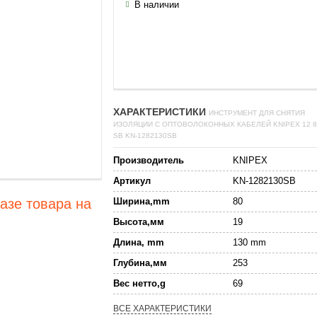
В наличии
ХАРАКТЕРИСТИКИ
ИНСТРУМЕНТ ДЛЯ СНЯТИЯ
ИЗОЛЯЦИИ С ОПТОВОЛОКОННЫХ КАБЕЛЕЙ KNIPEX 12 8
SB KN-1282130SB
Производитель
KNIPEX
Артикул
KN-1282130SB
Ширина,mm
80
азе товара на
Высота,мм
19
Длина, mm
130 mm
Глубина,мм
253
Вес нетто,g
69
ВСЕ ХАРАКТЕРИСТИКИ