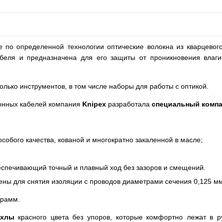
 по определенной технологии оптические волокна из кварцевог
абеля и предназначена для его защиты от проникновения влаг
олько инструментов, в том числе наборы для работы с оптикой.
конных кабелей компания
Knipex
разработала
специальный компа
собого качества, кованой и многократно закаленной в масле;
еспечивающий точный и плавный ход без зазоров и смещений.
ны для снятия изоляции с проводов диаметрами сечения 0,125 мм
грамм.
ехлы
красного цвета без упоров, которые комфортно лежат в р