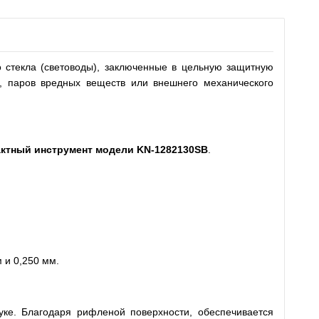
о стекла (световоды), заключенные в цельную защитную
и, паров вредных веществ или внешнего механического
ктный инструмент
модели
KN
-1282130
SB
.
 и 0,250 мм.
уке. Благодаря рифленой поверхности, обеспечивается