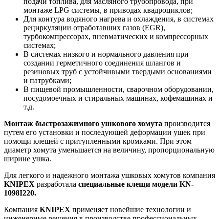
подачи топлива, для масляного трубопровода, при
монтаже LPG системы, в приводах квадроциклов;
Для контура водяного нагрева и охлаждения, в системах
рециркуляции отработавших газов (EGR),
турбокомпрессорах, пневматических и компрессорных
системах;
В системах низкого и нормального давления при
создании герметичного соединения шлангов и
резиновых труб с устойчивыми твердыми основаниями
и патрубками;
В пищевой промышленности, сварочном оборудовании,
посудомоечных и стиральных машинах, кофемашинах и
т.д.
Монтаж быстрозажимного ушкового хомута
производится
путем его установки и последующей деформации ушек при
помощи клещей с притупленными кромками. При этом
диаметр хомута уменьшается на величину, пропорциональную
ширине ушка.
Для легкого и надежного монтажа ушковых хомутов компания
KNIPEX
разработала
специальные клещи модели
KN
-
1098
I
220.
Компания
KNIPEX
применяет новейшие технологии и
инженерные решения в производстве профессиональных