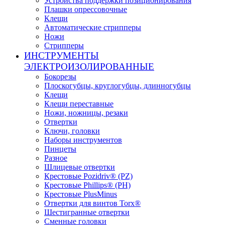
Устройства поддержки позиционирования
Плашки опрессовочные
Клещи
Автоматические стрипперы
Ножи
Стрипперы
ИНСТРУМЕНТЫ
ЭЛЕКТРОИЗОЛИРОВАННЫЕ
Бокорезы
Плоскогубцы, круглогубцы, длинногубцы
Клещи
Клещи переставные
Ножи, ножницы, резаки
Отвертки
Ключи, головки
Наборы инструментов
Пинцеты
Разное
Шлицевые отвертки
Крестовые Pozidriv® (PZ)
Крестовые Phillips® (PH)
Крестовые PlusMinus
Отвертки для винтов Torx®
Шестигранные отвертки
Сменные головки