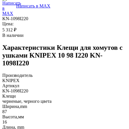
Написать в MAX
KN-1098I220
Цена:
5 312
₽
В наличии
Характеристики
Клещи для хомутов с
ушками KNIPEX 10 98 I220 KN-
1098I220
Производитель
KNIPEX
Артикул
KN-1098I220
Клещи
черненые, черного цвета
Ширина,mm
87
Высота,мм
16
Длина, mm