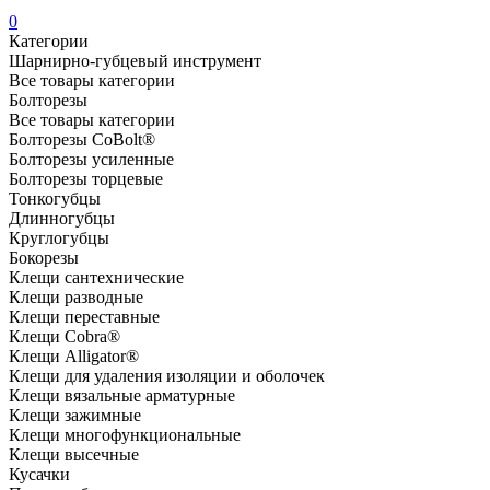
0
Категории
Шарнирно-губцевый инструмент
Все товары категории
Болторезы
Все товары категории
Болторезы CoBolt®
Болторезы усиленные
Болторезы торцевые
Тонкогубцы
Длинногубцы
Круглогубцы
Бокорезы
Клещи сантехнические
Клещи разводные
Клещи переставные
Клещи Cobra®
Клещи Alligator®
Клещи для удаления изоляции и оболочек
Клещи вязальные арматурные
Клещи зажимные
Клещи многофункциональные
Клещи высечные
Кусачки