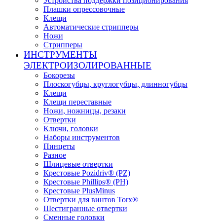
Устройства поддержки позиционирования
Плашки опрессовочные
Клещи
Автоматические стрипперы
Ножи
Стрипперы
ИНСТРУМЕНТЫ
ЭЛЕКТРОИЗОЛИРОВАННЫЕ
Бокорезы
Плоскогубцы, круглогубцы, длинногубцы
Клещи
Клещи переставные
Ножи, ножницы, резаки
Отвертки
Ключи, головки
Наборы инструментов
Пинцеты
Разное
Шлицевые отвертки
Крестовые Pozidriv® (PZ)
Крестовые Phillips® (PH)
Крестовые PlusMinus
Отвертки для винтов Torx®
Шестигранные отвертки
Сменные головки