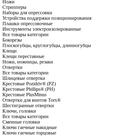
Ножи
Стрипперы
Наборы для опрессовки
Устройства поддержки позиционирования
Плашки опрессовочные
Инструменты электроизолированные
Все товары категории
Бокорезы
Плоскогубцы, круглогубцы, длинногубцы
Клещи
Клещи переставные
Ножи, ножницы, резаки
Отвертки
Все товары категории
Шлицевые отвертки
Крестовые Pozidriv® (PZ)
Крестовые Phillips® (PH)
Крестовые PlusMinus
Отвертки для винтов Torx®
Шестигранные отвертки
Ключи, головки
Все товары категории
Сменные головки
Ключи гаечные накидные
Ключи гаечные торцовые