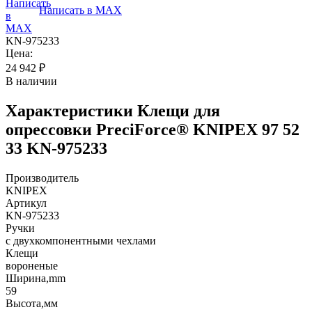
Написать в MAX
KN-975233
Цена:
24 942
₽
В наличии
Характеристики
Клещи для
опрессовки PreciForce® KNIPEX 97 52
33 KN-975233
Производитель
KNIPEX
Артикул
KN-975233
Ручки
с двухкомпонентными чехлами
Клещи
вороненые
Ширина,mm
59
Высота,мм