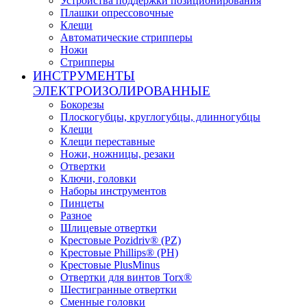
Устройства поддержки позиционирования
Плашки опрессовочные
Клещи
Автоматические стрипперы
Ножи
Стрипперы
ИНСТРУМЕНТЫ
ЭЛЕКТРОИЗОЛИРОВАННЫЕ
Бокорезы
Плоскогубцы, круглогубцы, длинногубцы
Клещи
Клещи переставные
Ножи, ножницы, резаки
Отвертки
Ключи, головки
Наборы инструментов
Пинцеты
Разное
Шлицевые отвертки
Крестовые Pozidriv® (PZ)
Крестовые Phillips® (PH)
Крестовые PlusMinus
Отвертки для винтов Torx®
Шестигранные отвертки
Сменные головки