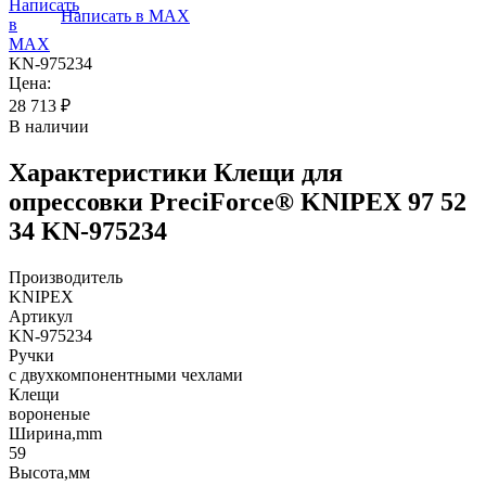
Написать в MAX
KN-975234
Цена:
28 713
₽
В наличии
Характеристики
Клещи для
опрессовки PreciForce® KNIPEX 97 52
34 KN-975234
Производитель
KNIPEX
Артикул
KN-975234
Ручки
с двухкомпонентными чехлами
Клещи
вороненые
Ширина,mm
59
Высота,мм