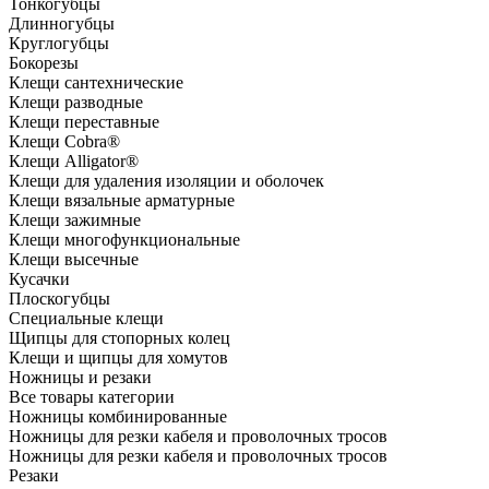
Тонкогубцы
Длинногубцы
Круглогубцы
Бокорезы
Клещи сантехнические
Клещи разводные
Клещи переставные
Клещи Cobra®
Клещи Alligator®
Клещи для удаления изоляции и оболочек
Клещи вязальные арматурные
Клещи зажимные
Клещи многофункциональные
Клещи высечные
Кусачки
Плоскогубцы
Специальные клещи
Щипцы для стопорных колец
Клещи и щипцы для хомутов
Ножницы и резаки
Все товары категории
Ножницы комбинированные
Ножницы для резки кабеля и проволочных тросов
Ножницы для резки кабеля и проволочных тросов
Резаки