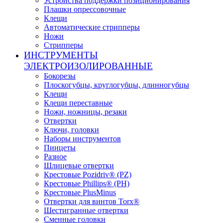
Устройства поддержки позиционирования
Плашки опрессовочные
Клещи
Автоматические стрипперы
Ножи
Стрипперы
ИНСТРУМЕНТЫ
ЭЛЕКТРОИЗОЛИРОВАННЫЕ
Бокорезы
Плоскогубцы, круглогубцы, длинногубцы
Клещи
Клещи переставные
Ножи, ножницы, резаки
Отвертки
Ключи, головки
Наборы инструментов
Пинцеты
Разное
Шлицевые отвертки
Крестовые Pozidriv® (PZ)
Крестовые Phillips® (PH)
Крестовые PlusMinus
Отвертки для винтов Torx®
Шестигранные отвертки
Сменные головки