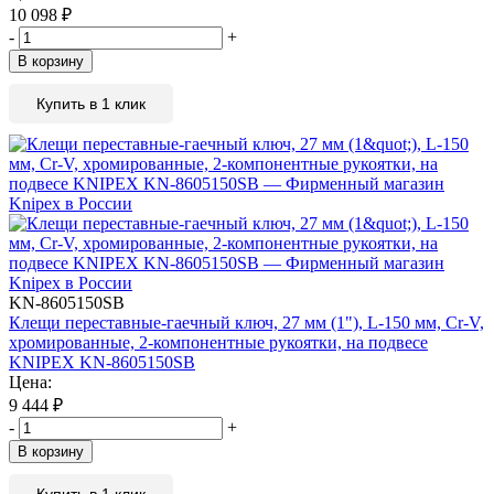
10 098
₽
-
+
В корзину
Купить в 1 клик
KN-8605150SB
Клещи переставные-гаечный ключ, 27 мм (1"), L-150 мм, Cr-V,
хромированные, 2-компонентные рукоятки, на подвесе
KNIPEX KN-8605150SB
Цена:
9 444
₽
-
+
В корзину
Купить в 1 клик