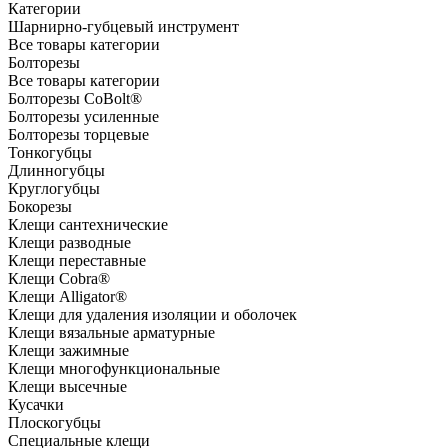
Категории
Шарнирно-губцевый инструмент
Все товары категории
Болторезы
Все товары категории
Болторезы CoBolt®
Болторезы усиленные
Болторезы торцевые
Тонкогубцы
Длинногубцы
Круглогубцы
Бокорезы
Клещи сантехнические
Клещи разводные
Клещи переставные
Клещи Cobra®
Клещи Alligator®
Клещи для удаления изоляции и оболочек
Клещи вязальные арматурные
Клещи зажимные
Клещи многофункциональные
Клещи высечные
Кусачки
Плоскогубцы
Специальные клещи