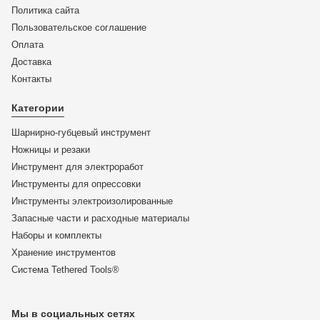
Политика сайта
Пользовательское соглашение
Оплата
Доставка
KN-9532038
Контакты
Ножницы для резки кабелей KNIPEX 95 32 038 KN-
9532038
Категории
Шарнирно-губцевый инструмент
ЦЕНА:
Ножницы и резаки
57 803
₽
Инструмент для электроработ
Инструменты для опрессовки
В корзину
Инструменты электроизолированные
Запасные части и расходные материалы
Купить в 1 клик
Наборы и комплекты
Хранение инс­тру­мен­тов
Система Tethered Tools®
Мы в социальных сетях