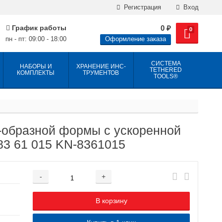
Регистрация
Вход
График работы
0
₽
0
пн - пт: 09:00 - 18:00
Оформление заказа
СИСТЕМА
НАБОРЫ И
ХРАНЕНИЕ ИНС­
TETHERED
КОМПЛЕКТЫ
ТРУ­МЕН­ТОВ
TOOLS®
-образной формы с ускоренной
83 61 015 KN-8361015
-
+
Добавляется...
Добавлен
В корзину