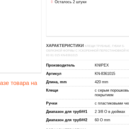
Осталось 2 штуки
ХАРАКТЕРИСТИКИ
КЛЕЩИ ТРУБНЫЕ, ГУБКИ S-
ОБРАЗНОЙ ФОРМЫ С УСКОРЕННОЙ ПЕРЕСТАНОВКОЙ K
83 61 015 KN-8361015
Производитель
KNIPEX
Артикул
KN-8361015
Длина, mm
420 mm
азе товара на
Клещи
с серым порошков
покрытием
Ручки
с пластиковыми че
Диапазон для труб##1
2 3/8 O в дюймах
Диапазон для труб##2
60 O mm