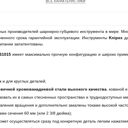
ВСЕ ХАРАКТЕРИСТИКИ
ых производителей шарнирно-губцевого инструмента в мире. Мно
ченного срока гарантийной эксплуатации. Инструменты
Knipex
да
омпании запатентованы.
61015
имеет максимально прочную конфигурацию и широко приме
 и для круглых деталей;
вечной хромованадиевой стали высокого качества
, кованой 
овать их в самых стесненных пространствах и труднодоступных ме
вления вращения и дополнительно закалены токами высокой часто
ами сечения 60 мм (или 2 3/8 дюйма);
жет осуществляться сразу под конкретную деталь легким нажати