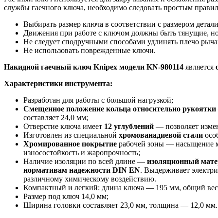
службы гаечного ключа, необходимо следовать простым правил
Выбирать размер ключа в соответствии с размером детали
Движения при работе с ключом должны быть тянущие, но
Не следует сподручными способами удлинять плечо рыча
Не использовать поврежденные ключи.
Накидной гаечный ключ
Knipex
модели
KN
-980114
является
Характеристики инструмента:
Разработан для работы с большой нагрузкой;
Смещенное положение кольца относительно рукоятки
составляет 24,0 мм;
Отверстие ключа имеет
12 углублений
— позволяет измен
Изготовлен из специальной
хромованадиевой стали
особ
Хромированное покрытие
рабочей зоны — насыщение ме
износостойкость и жаропрочность;
Наличие изоляции по всей длине —
изоляционный матер
нормативам надежности
DIN
EN
. Выдерживает электри
различному химическому воздействию.
Компактный и легкий: длина ключа — 195 мм, общий вес
Размер под ключ 14,0 мм;
Ширина головки составляет 23,0 мм, толщина — 12,0 мм.