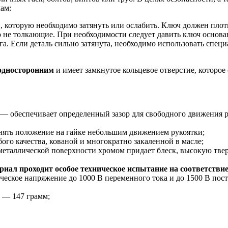
ам:
, которую необходимо затянуть или ослабить. Ключ должен плот
 не толкающие. При необходимости следует давить ключ основа
га. Если деталь сильно затянута, необходимо использовать спе
односторонним
и имеет замкнутое кольцевое отверстие, которо
— обеспечивает определенный зазор для свободного движения р
ять положение на гайке небольшим движением рукоятки;
ого качества, кованой и многократно закаленной в масле;
таллической поверхности хромом придает блеск, высокую тверд
иал проходит особое техническое испытание на соответстви
ческое напряжение до 1000 В переменного тока и до 1500 В пос
 — 147 грамм;