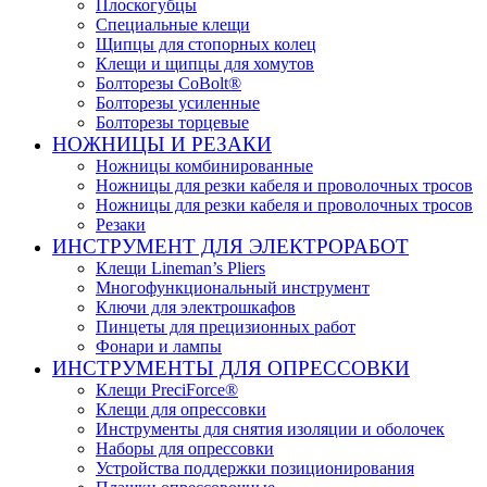
Плоскогубцы
Специальные клещи
Щипцы для стопорных колец
Клещи и щипцы для хомутов
Болторезы CoBolt®
Болторезы усиленные
Болторезы торцевые
НОЖНИЦЫ И РЕЗАКИ
Ножницы комбинированные
Ножницы для резки кабеля и проволочных тросов
Ножницы для резки кабеля и проволочных тросов
Резаки
ИНСТРУМЕНТ ДЛЯ ЭЛЕКТРОРАБОТ
Клещи Lineman’s Pliers
Многофункциональный инструмент
Ключи для электрошкафов
Пинцеты для прецизионных работ
Фонари и лампы
ИНСТРУМЕНТЫ ДЛЯ ОПРЕССОВКИ
Клещи PreciForce®
Клещи для опрессовки
Инструменты для снятия изоляции и оболочек
Наборы для опрессовки
Устройства поддержки позиционирования