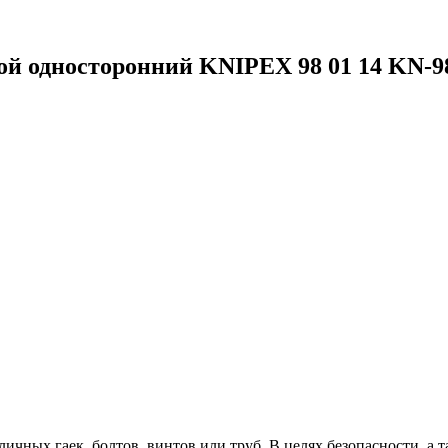
й односторонний KNIPEX 98 01 14 KN-9
ичных гаек, болтов, винтов или труб. В целях безопасности, а т