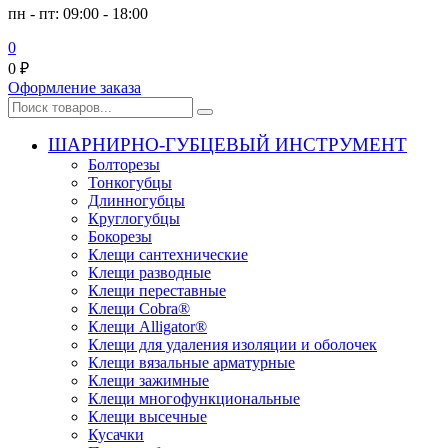
пн - пт: 09:00 - 18:00
0
0
₽
Оформление заказа
ШАРНИРНО-ГУБЦЕВЫЙ ИНСТРУМЕНТ
Болторезы
Тонкогубцы
Длинногубцы
Круглогубцы
Бокорезы
Клещи сантехнические
Клещи разводные
Клещи переставные
Клещи Cobra®
Клещи Alligator®
Клещи для удаления изоляции и оболочек
Клещи вязальные арматурные
Клещи зажимные
Клещи многофункциональные
Клещи высечные
Кусачки