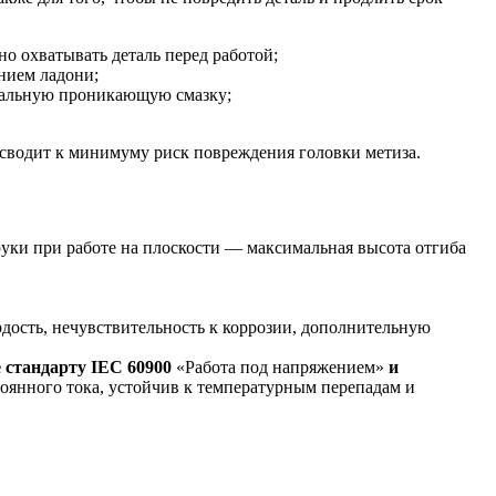
но охватывать деталь перед работой;
нием ладони;
циальную проникающую смазку;
е сводит к минимуму риск повреждения головки метиза.
уки при работе на плоскости — максимальная высота отгиба
ость, нечувствительность к коррозии, дополнительную
е стандарту
IEC
60900
«Работа под напряжением»
и
тоянного тока, устойчив к температурным перепадам и