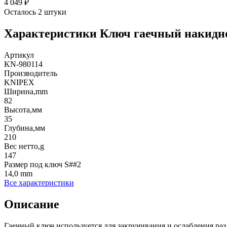
4 049
₽
Осталось 2 штуки
Характеристики
Ключ гаечный накидно
Артикул
KN-980114
Производитель
KNIPEX
Ширина,mm
82
Высота,мм
35
Глубина,мм
210
Вес нетто,g
147
Размер под ключ S##2
14,0 mm
Все характеристики
Описание
Гаечный ключ используется для закручивания и ослабления разл