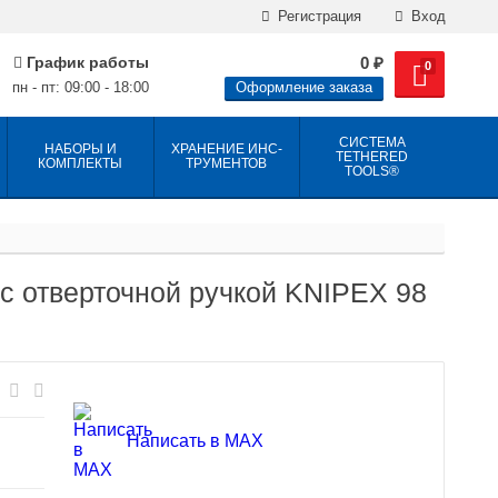
Регистрация
Вход
График работы
0
₽
0
пн - пт: 09:00 - 18:00
Оформление заказа
СИСТЕМА
НАБОРЫ И
ХРАНЕНИЕ ИНС­
TETHERED
КОМПЛЕКТЫ
ТРУ­МЕН­ТОВ
TOOLS®
с отверточной ручкой KNIPEX 98
Написать в MAX