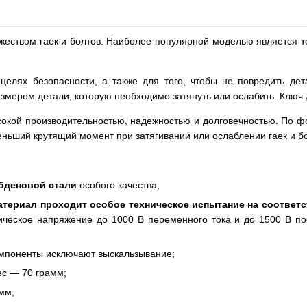
жеством гаек и болтов. Наиболее популярной моделью является т
целях безопасности, а также для того, чтобы не повредить дет
азмером детали, которую необходимо затянуть или ослабить. Ключ
окой производительностью, надежностью и долговечностью. По фор
меньший крутящий момент при затягивании или ослаблении гаек и б
бденовой стали
особого качества;
териал проходит особое техническое испытание на соответс
ическое напряжение до 1000 В переменного тока и до 1500 В по
компоненты исключают выскальзывание;
ес — 70 грамм;
мм;