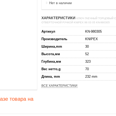
Нет в наличии
ХАРАКТЕРИСТИКИ
КЛЮЧ ГАЕЧНЫЙ ТОРЦОВЫЙ С
ОТВЕРТОЧНОЙ РУЧКОЙ KNIPEX 98 03 05 KN-980305
Артикул
KN-980305
Производитель
KNIPEX
Ширина,mm
30
Высота,мм
52
Глубина,мм
323
Вес нетто,g
70
Длина, mm
232 mm
ВСЕ ХАРАКТЕРИСТИКИ
азе товара на