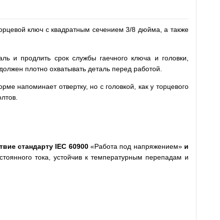
орцевой ключ с квадратным сечением 3/8 дюйма, а также
аль и продлить срок службы гаечного ключа и головки,
 должен плотно охватывать деталь перед работой.
ме напоминает отвертку, но с головкой, как у торцевого
олтов.
твие стандарту
IEC
60900
«Работа под напряжением»
и
стоянного тока, устойчив к температурным перепадам и