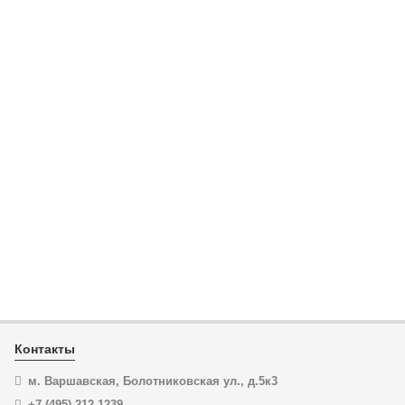
KN-980015
Ключ рожковый односторонний KNIPEX 98 00 15 KN-
980015
ЦЕНА:
4 369
₽
В корзину
Купить в 1 клик
Контакты
м. Варшавская, Болотниковская ул., д.5к3
+7 (495) 212-1239