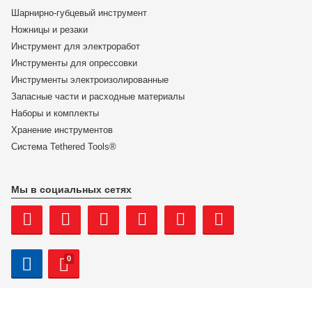
Шарнирно-губцевый инструмент
ЦЕНА:
Ножницы и резаки
4 362
₽
Инструмент для электроработ
Инструменты для опрессовки
В корзину
Инструменты электроизолированные
Запасные части и расходные материалы
Купить в 1 клик
Наборы и комплекты
Хранение инс­тру­мен­тов
Система Tethered Tools®
Мы в социальных сетях
0
Мы используем cookie-файлы
При использовании данного сайта вы подтверждаете свое