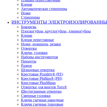
Плашки опрессовочные
Клещи
Автоматические стрипперы
Ножи
Стрипперы
ИНСТРУМЕНТЫ ЭЛЕКТРОИЗОЛИРОВАНН
Бокорезы
Плоскогубцы, круглогубцы, длинногубцы
Клещи
Клещи переставные
Ножи, ножницы, резаки
Отвертки
Ключи, головки
Наборы инструментов
Пинцеты
Разное
Шлицевые отвертки
Крестовые Pozidriv® (PZ)
Крестовые Phillips® (PH)
Крестовые PlusMinus
Отвертки для винтов Torx®
Шестигранные отвертки
Сменные головки
Ключи гаечные накидные
Ключи гаечные торцовые