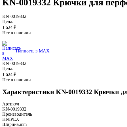
KN-0019332 Крючки для перф
KN-0019332
Цена:
1 624
₽
Нет в наличии
Написать в MAX
KN-0019332
Цена:
1 624
₽
Нет в наличии
Характеристики
KN-0019332 Крючки д
Артикул
KN-0019332
Производитель
KNIPEX
Ширина,mm