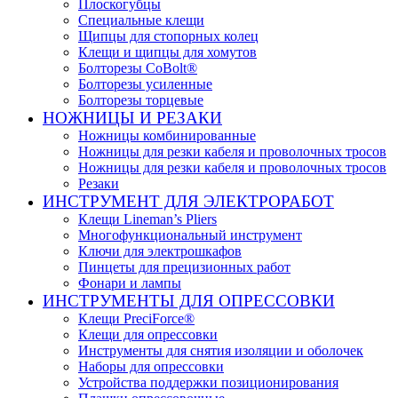
Плоскогубцы
Специальные клещи
Щипцы для стопорных колец
Клещи и щипцы для хомутов
Болторезы CoBolt®
Болторезы усиленные
Болторезы торцевые
НОЖНИЦЫ И РЕЗАКИ
Ножницы комбинированные
Ножницы для резки кабеля и проволочных тросов
Ножницы для резки кабеля и проволочных тросов
Резаки
ИНСТРУМЕНТ ДЛЯ ЭЛЕКТРОРАБОТ
Клещи Lineman’s Pliers
Многофункциональный инструмент
Ключи для электрошкафов
Пинцеты для прецизионных работ
Фонари и лампы
ИНСТРУМЕНТЫ ДЛЯ ОПРЕССОВКИ
Клещи PreciForce®
Клещи для опрессовки
Инструменты для снятия изоляции и оболочек
Наборы для опрессовки
Устройства поддержки позиционирования