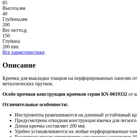
85
Высота,мм
40
Глубина,мм
200
Вес нетто,g
150
Глубина
200 mm
Все характеристики
Описание
Крючки для выкладки товаров на перфорированных панелях о
металлических прутков.
Особо прочная конструкция крючков серии
KN
-0019332
от 
Отличительные особенности:
Инструменты развешиваются на длинный устойчивый кр
Предусмотрена откидная конструкция язычка для легкого
Длина крючка составляет 200 мм;
Удобно устанавливаются на любые перфорированные па
Расстояние между отверстиями для крепежа составляет 30