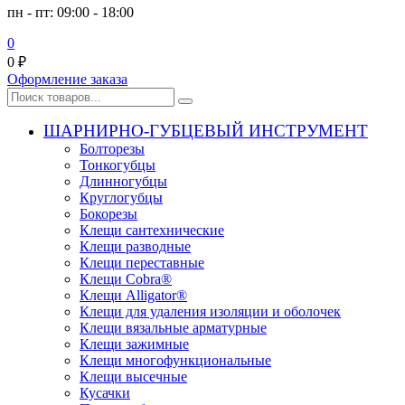
пн - пт: 09:00 - 18:00
0
0
₽
Оформление заказа
ШАРНИРНО-ГУБЦЕВЫЙ ИНСТРУМЕНТ
Болторезы
Тонкогубцы
Длинногубцы
Круглогубцы
Бокорезы
Клещи сантехнические
Клещи разводные
Клещи переставные
Клещи Cobra®
Клещи Alligator®
Клещи для удаления изоляции и оболочек
Клещи вязальные арматурные
Клещи зажимные
Клещи многофункциональные
Клещи высечные
Кусачки