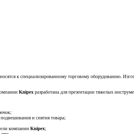
тносятся к специализированному торговому оборудованию. Изг
компании
Knipex
разработана для презентации тяжелых инструмен
ючок;
 подвешивания и снятия товара;
нели компании
Knipex
;
 мм;