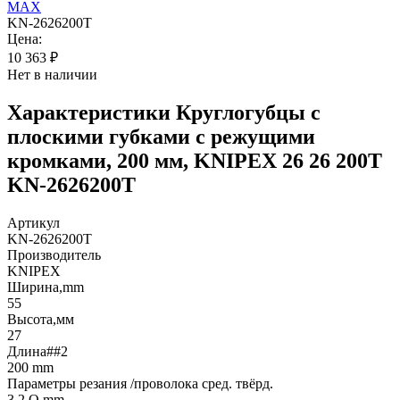
KN-2626200T
Цена:
10 363
₽
Нет в наличии
Характеристики
Круглогубцы с
плоскими губками с режущими
кромками, 200 мм, KNIPEX 26 26 200T
KN-2626200T
Артикул
KN-2626200T
Производитель
KNIPEX
Ширина,mm
55
Высота,мм
27
Длина##2
200 mm
Параметры резания /проволока сред. твёрд.
3,2 O mm