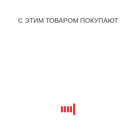
ЦЕНА:
5 012
₽
С ЭТИМ ТОВАРОМ ПОКУПАЮТ
В корзину
ESD
Купить в 1 клик
New!