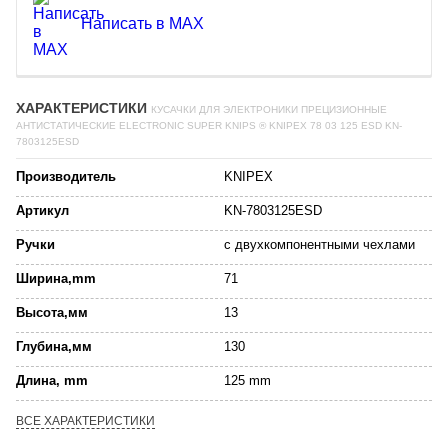
Написать в MAX
ХАРАКТЕРИСТИКИ
КУСАЧКИ ДЛЯ ЭЛЕКТРОНИКИ ПРЕЦИЗИОННЫЕ
АНТИСТАТИЧЕСКИЕ ELECTRONIC SUPER KNIPS ® KNIPEX 78 03 125 ESD KN-
7803125ESD
Производитель
KNIPEX
Артикул
KN-7803125ESD
Ручки
с двухкомпонентными чехлами
Ширина,mm
71
Высота,мм
13
Глубина,мм
130
Длина, mm
125 mm
ВСЕ ХАРАКТЕРИСТИКИ