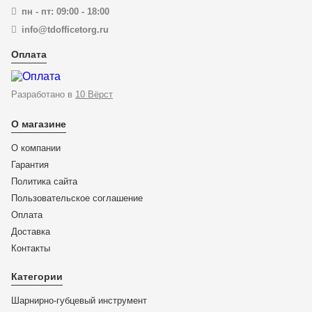
пн - пт: 09:00 - 18:00
info@tdofficetorg.ru
Оплата
-7%
Разработано в
10 Вёрст
О магазине
О компании
Гарантия
Политика сайта
Пользовательское соглашение
Оплата
Доставка
KN-7891125
Контакты
Кусачки для электроники прецизионные Electronic Super
Knips ® KNIPEX 78 91 125 KN-7891125
Категории
Шарнирно-губцевый инструмент