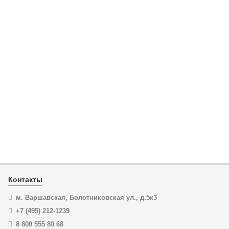
KN-7861125ESD
Кусачки для электроники прецизионные
антистатические Electronic Super Knips ® KNIPEX 78 61
125 ESD KN-7861125ESD
ЦЕНА:
KN-9511160
5 176
₽
Кабелерез StepCut, ступенчатый рез, обливные
рукоятки, 160 mm, KNIPEX 95 11 160 KN-9511160
В корзину
Купить в 1 клик
ЦЕНА:
5 009
₽
Контакты
В корзину
м. Варшавская, Болотниковская ул., д.5к3
+7 (495) 212-1239
Купить в 1 клик
8 800 555 80 68