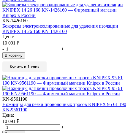
KN-1426160
Бокорезы электроизолированные для удаления изоляции
KNIPEX 14 26 160 KN-1426160
Цена:
10 091
₽
-
+
В корзину
Купить в 1 клик
KN-9561190
Ножницы для резки проволочных тросов KNIPEX 95 61 190
KN-9561190
Цена:
10 091
₽
-
+