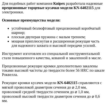
Для подобных работ компания
Knipex
разработала надежные
прецизионные торцевые кусачки модели
KN
-6402115
для
электроники.
Основные преимущества модели:
устойчивый безлюфтовый прецизионный коробчатый
шарнир;
плоская двуперая пружина с малым трением;
мощная приплюснутая и расширенная режущая часть
для надежного захвата и высокой передачи усилий.
Инструмент изготовлен из специальной инструментальной
стали повышенного качества, кованой и закаленной в масле.
Прецизионные режущие кромки дополнительно закалены
токами высокой частоты до твердости более 56 HRC по шкале
Роквелла.
Режущие кромки кусачек модели
KN
-6402115
справляются с
мягкой проволокой диаметром сечения до ⌀ 2,0 мм,
проволокой средней твердости сечением до ⌀ 1,0 мм,
проволокой высокой твердости диаметром сечения до ⌀ 0,6
мм.