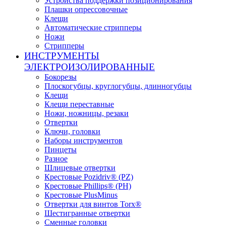
Устройства поддержки позиционирования
Плашки опрессовочные
Клещи
Автоматические стрипперы
Ножи
Стрипперы
ИНСТРУМЕНТЫ
ЭЛЕКТРОИЗОЛИРОВАННЫЕ
Бокорезы
Плоскогубцы, круглогубцы, длинногубцы
Клещи
Клещи переставные
Ножи, ножницы, резаки
Отвертки
Ключи, головки
Наборы инструментов
Пинцеты
Разное
Шлицевые отвертки
Крестовые Pozidriv® (PZ)
Крестовые Phillips® (PH)
Крестовые PlusMinus
Отвертки для винтов Torx®
Шестигранные отвертки
Сменные головки