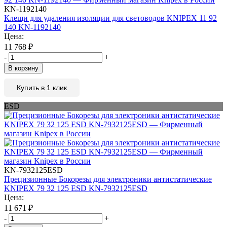
KN-1192140
Клещи для удаления изоляции для световодов KNIPEX 11 92
140 KN-1192140
Цена:
11 768
₽
-
+
В корзину
Купить в 1 клик
ESD
KN-7932125ESD
Прецизионные Бокорезы для электроники антистатические
KNIPEX 79 32 125 ESD KN-7932125ESD
Цена:
11 671
₽
-
+