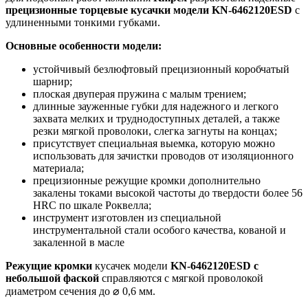
прецизионные торцевые кусачки модели
KN
-6462120
ESD
с
удлиненными тонкими губками.
Основные особенности модели:
устойчивый безлюфтовый прецизионный коробчатый
шарнир;
плоская двуперая пружина с малым трением;
длинные зауженные губки для надежного и легкого
захвата мелких и труднодоступных деталей, а также
резки мягкой проволоки, слегка загнуты на концах;
присутствует специальная выемка, которую можно
использовать для зачистки проводов от изоляционного
материала;
прецизионные режущие кромки дополнительно
закалены токами высокой частоты до твердости более 56
HRC по шкале Роквелла;
инструмент изготовлен из специальной
инструментальной стали особого качества, кованой и
закаленной в масле
Режущие кромки
кусачек модели
KN
-6462120
ESD
с
небольшой фаской
справляются с мягкой проволокой
диаметром сечения до ⌀ 0,6 мм.