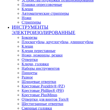
Устройства поддержки позиционирования
Плашки опрессовочные
Клещи
Автоматические стрипперы
Ножи
Стрипперы
ИНСТРУМЕНТЫ
ЭЛЕКТРОИЗОЛИРОВАННЫЕ
Бокорезы
Плоскогубцы, круглогубцы, длинногубцы
Клещи
Клещи переставные
Ножи, ножницы, резаки
Отвертки
Ключи, головки
Наборы инструментов
Пинцеты
Разное
Шлицевые отвертки
Крестовые Pozidriv® (PZ)
Крестовые Phillips® (PH)
Крестовые PlusMinus
Отвертки для винтов Torx®
Шестигранные отвертки
Сменные головки