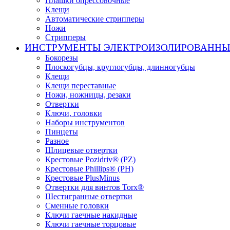
Плашки опрессовочные
Клещи
Автоматические стрипперы
Ножи
Стрипперы
ИНСТРУМЕНТЫ ЭЛЕКТРОИЗОЛИРОВАНН
Бокорезы
Плоскогубцы, круглогубцы, длинногубцы
Клещи
Клещи переставные
Ножи, ножницы, резаки
Отвертки
Ключи, головки
Наборы инструментов
Пинцеты
Разное
Шлицевые отвертки
Крестовые Pozidriv® (PZ)
Крестовые Phillips® (PH)
Крестовые PlusMinus
Отвертки для винтов Torx®
Шестигранные отвертки
Сменные головки
Ключи гаечные накидные
Ключи гаечные торцовые