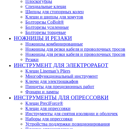
Плоскогубцы
Специальные клещи
Щипцы для стопорных колец
Клещи и щипцы для хомутов
Болторезы CoBolt®
Болторезы усиленные
Болторезы торцевые
НОЖНИЦЫ И РЕЗАКИ
Ножницы комбинированные
Ножницы для резки кабеля и проволочных тросов
Ножницы для резки кабеля и проволочных тросов
Резаки
ИНСТРУМЕНТ ДЛЯ ЭЛЕКТРОРАБОТ
Клещи Lineman’s Pliers
Многофункциональный инструмент
Ключи для электрошкафов
Пинцеты для прецизионных работ
Фонари и лампы
ИНСТРУМЕНТЫ ДЛЯ ОПРЕССОВКИ
Клещи PreciForce®
Клещи для опрессовки
Инструменты для снятия изоляции и оболочек
Наборы для опрессовки
Устройства поддержки позиционирования