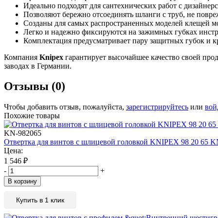
Идеально подходят для сантехнических работ с дизайнер
Позволяют бережно отсоединять шланги с труб, не повре
Созданы для самых распространенных моделей клещей 
Легко и надежно фиксируются на зажимных губках инстр
Комплектация предусматривает пару защитных губок и 
Компания
Knipex
гарантирует высочайшее качество своей про
заводах в Германии.
Отзывы (0)
Чтобы добавить отзыв, пожалуйста,
зарегистрируйтесь
или
вой
Похожие товары
KN-982065
Отвертка для винтов с шлицевой головкой KNIPEX 98 20 65 K
Цена:
1 546
₽
-
+
В корзину
Купить в 1 клик