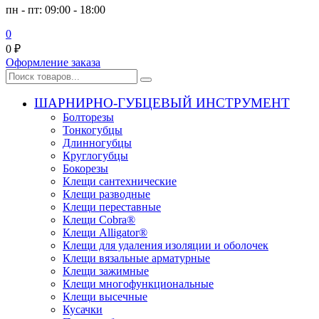
пн - пт: 09:00 - 18:00
0
0
₽
Оформление заказа
ШАРНИРНО-ГУБЦЕВЫЙ ИНСТРУМЕНТ
Болторезы
Тонкогубцы
Длинногубцы
Круглогубцы
Бокорезы
Клещи сантехнические
Клещи разводные
Клещи переставные
Клещи Cobra®
Клещи Alligator®
Клещи для удаления изоляции и оболочек
Клещи вязальные арматурные
Клещи зажимные
Клещи многофункциональные
Клещи высечные
Кусачки