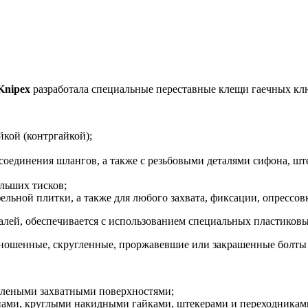
Knipex
разработала специальные переставные клещи гаечных клю
кой (контргайкой);
соединения шлангов, а также с резьбовыми деталями сифона, шт
ольших тисков;
льной плитки, а также для любого захвата, фиксации, опрессовки
алей, обеспечивается с использованием специальных пластиковы
зношенные, скругленные, проржавевшие или закрашенные болты
флеными захватными поверхностями;
ами, круглыми накидными гайками, штекерами и переходниками 