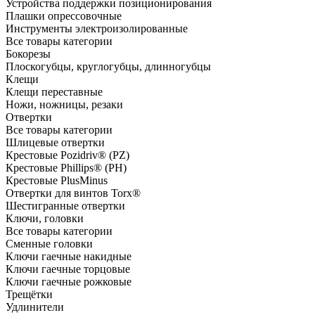
Устройства поддержки позиционирования
Плашки опрессовочные
Инструменты электроизолированные
Все товары категории
Бокорезы
Плоскогубцы, круглогубцы, длинногубцы
Клещи
Клещи переставные
Ножи, ножницы, резаки
Отвертки
Все товары категории
Шлицевые отвертки
Крестовые Pozidriv® (PZ)
Крестовые Phillips® (PH)
Крестовые PlusMinus
Отвертки для винтов Torx®
Шестигранные отвертки
Ключи, головки
Все товары категории
Сменные головки
Ключи гаечные накидные
Ключи гаечные торцовые
Ключи гаечные рожковые
Трещётки
Удлинители