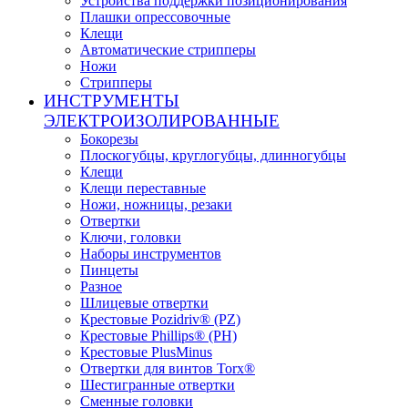
Устройства поддержки позиционирования
Плашки опрессовочные
Клещи
Автоматические стрипперы
Ножи
Стрипперы
ИНСТРУМЕНТЫ
ЭЛЕКТРОИЗОЛИРОВАННЫЕ
Бокорезы
Плоскогубцы, круглогубцы, длинногубцы
Клещи
Клещи переставные
Ножи, ножницы, резаки
Отвертки
Ключи, головки
Наборы инструментов
Пинцеты
Разное
Шлицевые отвертки
Крестовые Pozidriv® (PZ)
Крестовые Phillips® (PH)
Крестовые PlusMinus
Отвертки для винтов Torx®
Шестигранные отвертки
Сменные головки