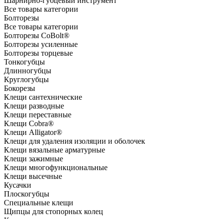
Шарнирно-губцевый инструмент
Все товары категории
Болторезы
Все товары категории
Болторезы CoBolt®
Болторезы усиленные
Болторезы торцевые
Тонкогубцы
Длинногубцы
Круглогубцы
Бокорезы
Клещи сантехнические
Клещи разводные
Клещи переставные
Клещи Cobra®
Клещи Alligator®
Клещи для удаления изоляции и оболочек
Клещи вязальные арматурные
Клещи зажимные
Клещи многофункциональные
Клещи высечные
Кусачки
Плоскогубцы
Специальные клещи
Щипцы для стопорных колец