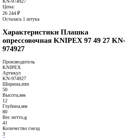
KN-974927
Цена:
26 244
₽
Осталась 1 штука
Характеристики
Плашка
опрессовочная KNIPEX 97 49 27 KN-
974927
Производитель
KNIPEX
Артикул
KN-974927
Ширина,mm
50
Высота,мм
12
Глубина,мм
80
Вес нетто,g
41
Количество гнезд
3