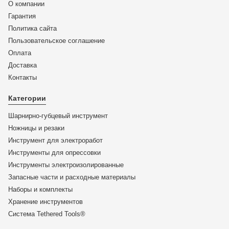
О компании
Гарантия
Политика сайта
Пользовательское соглашение
Оплата
Доставка
KN-3723125
Контакты
Плоскогубцы захватные для точной механики, 125 мм,
KNIPEX 37 23 125 KN-3723125
Категории
Шарнирно-губцевый инструмент
ЦЕНА:
Ножницы и резаки
5 448
₽
Инструмент для электроработ
Инструменты для опрессовки
В корзину
Инструменты электроизолированные
Запасные части и расходные материалы
Купить в 1 клик
Наборы и комплекты
Хранение инс­тру­мен­тов
Система Tethered Tools®