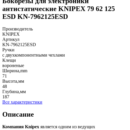
Бокорезы для электроники
антистатические KNIPEX 79 62 125
ESD KN-7962125ESD
Производитель
KNIPEX
Артикул
KN-7962125ESD
Ручки
с двухкомпонентными чехлами
Клещи
вороненые
Ширина,mm
71
Высота,мм
48
Глубина,мм
187
Все характеристики
Описание
Компания
Knipex
является одним из ведущих