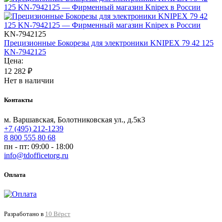
KN-7942125
Прецизионные Бокорезы для электроники KNIPEX 79 42 125
KN-7942125
Цена:
12 282
₽
Нет в наличии
Контакты
м. Варшавская, Болотниковская ул., д.5к3
+7 (495) 212-1239
8 800 555 80 68
пн - пт: 09:00 - 18:00
info@tdofficetorg.ru
Оплата
Разработано в
10 Вёрст