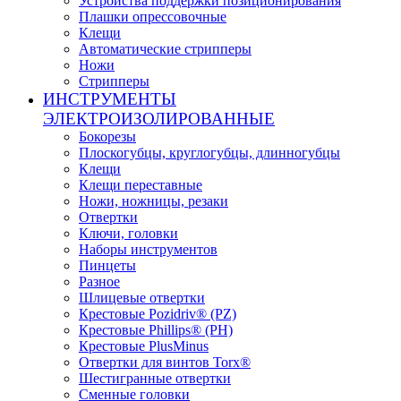
Устройства поддержки позиционирования
Плашки опрессовочные
Клещи
Автоматические стрипперы
Ножи
Стрипперы
ИНСТРУМЕНТЫ
ЭЛЕКТРОИЗОЛИРОВАННЫЕ
Бокорезы
Плоскогубцы, круглогубцы, длинногубцы
Клещи
Клещи переставные
Ножи, ножницы, резаки
Отвертки
Ключи, головки
Наборы инструментов
Пинцеты
Разное
Шлицевые отвертки
Крестовые Pozidriv® (PZ)
Крестовые Phillips® (PH)
Крестовые PlusMinus
Отвертки для винтов Torx®
Шестигранные отвертки
Сменные головки