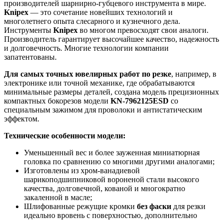
производителей шарнирно-губцевого инструмента в мире.
Knipex
— это сочетание новейших технологий и
многолетнего опыта слесарного и кузнечного дела.
Инструменты
Knipex
во многом превосходят свои аналоги.
Производитель гарантирует высочайшее качество, надежность
и долговечность. Многие технологии компании
запатентованы.
Для самых точных ювелирных работ по резке
, например, в
электронике или точной механике, где обрабатываются
минимальные размеры деталей, создана модель прецизионных
компактных бокорезов модели
KN-7962125
ESD
со
специальным зажимом для проволоки и антистатическим
эффектом.
Технические особенности модели:
Уменьшенный вес и более зауженная миниатюрная
головка по сравнению со многими другими аналогами;
Изготовлены из хром-ванадиевой
шарикоподшипниковой вороненой стали высокого
качества, долговечной, кованой и многократно
закаленной в масле;
Шлифованные режущие кромки
без фаски
для резки
идеально вровень с поверхностью, дополнительно