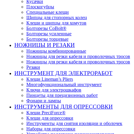
Кусачки
Плоскогубцы
Специальные клещи
Щипцы для стопорных колец
Клещи и щипцы для хомутов
Болторезы CoBolt®
Болторезы усиленные
Болторезы торцевые
НОЖНИЦЫ И РЕЗАКИ
Ножницы комбинированные
Ножницы для резки кабеля и проволочных тросов
Ножницы для резки кабеля и проволочных тросов
Резаки
ИНСТРУМЕНТ ДЛЯ ЭЛЕКТРОРАБОТ
Клещи Lineman’s Pliers
Многофункциональный инструмент
Ключи для электрошкафов
Пинцеты для прецизионных работ
Фонари и лампы
ИНСТРУМЕНТЫ ДЛЯ ОПРЕССОВКИ
Клещи PreciForce®
Клещи для опрессовки
Инструменты для снятия изоляции и оболочек
Наборы для опрессовки