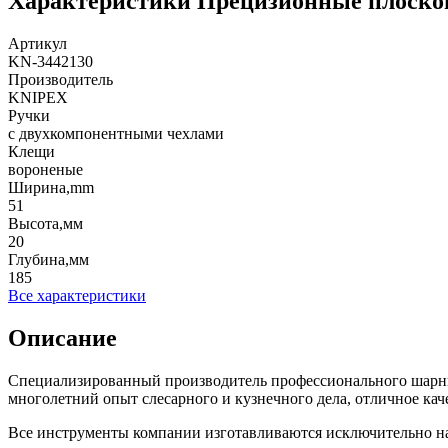
Характеристики
Прецизионные плоског
Артикул
KN-3442130
Производитель
KNIPEX
Ручки
с двухкомпонентными чехлами
Клещи
вороненые
Ширина,mm
51
Высота,мм
20
Глубина,мм
185
Все характеристики
Описание
Специализированный производитель профессионального шарн
многолетний опыт слесарного и кузнечного дела, отличное кач
Все инструменты компании изготавливаются исключительно 