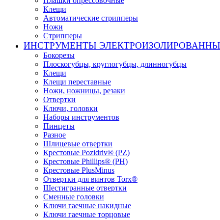
Плашки опрессовочные
Клещи
Автоматические стрипперы
Ножи
Стрипперы
ИНСТРУМЕНТЫ ЭЛЕКТРОИЗОЛИРОВАНН
Бокорезы
Плоскогубцы, круглогубцы, длинногубцы
Клещи
Клещи переставные
Ножи, ножницы, резаки
Отвертки
Ключи, головки
Наборы инструментов
Пинцеты
Разное
Шлицевые отвертки
Крестовые Pozidriv® (PZ)
Крестовые Phillips® (PH)
Крестовые PlusMinus
Отвертки для винтов Torx®
Шестигранные отвертки
Сменные головки
Ключи гаечные накидные
Ключи гаечные торцовые