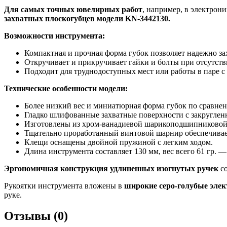
Для самых точных ювелирных работ
, например, в электрон
захватных плоскогубцев модели KN-3442130.
Возможности инструмента:
Компактная и прочная форма губок позволяет надежно за
Откручивает и прикручивает гайки и болты при отсутств
Подходит для труднодоступных мест или работы в паре с
Технические особенности модели:
Более низкий вес и миниатюрная форма губок по сравн
Гладко шлифованные захватные поверхности с закруглен
Изготовлены из хром-ванадиевой шарикоподшипниковой в
Тщательно проработанный винтовой шарнир обеспечивае
Клещи оснащены двойной пружиной с легким ходом.
Длина инструмента составляет 130 мм, вес всего 61 гр.
Эргономичная конструкция удлиненных изогнутых ручек
с
Рукоятки инструмента вложены в
широкие серо-голубые эле
руке.
Отзывы (0)