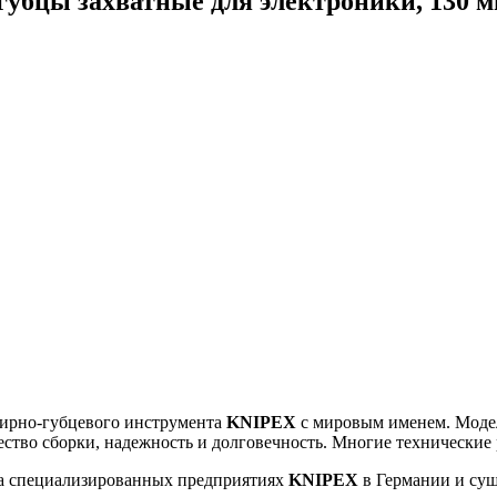
убцы захватные для электроники, 130 м
ирно-губцевого инструмента
KNIPEX
с мировым именем. Мод
ество сборки, надежность и долговечность. Многие технические
на специализированных предприятиях
KNIPEX
в Германии и сущ