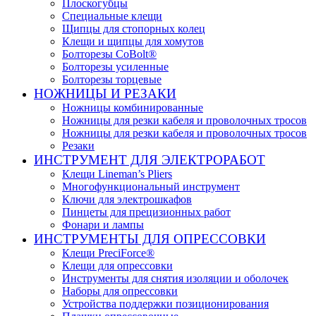
Плоскогубцы
Специальные клещи
Щипцы для стопорных колец
Клещи и щипцы для хомутов
Болторезы CoBolt®
Болторезы усиленные
Болторезы торцевые
НОЖНИЦЫ И РЕЗАКИ
Ножницы комбинированные
Ножницы для резки кабеля и проволочных тросов
Ножницы для резки кабеля и проволочных тросов
Резаки
ИНСТРУМЕНТ ДЛЯ ЭЛЕКТРОРАБОТ
Клещи Lineman’s Pliers
Многофункциональный инструмент
Ключи для электрошкафов
Пинцеты для прецизионных работ
Фонари и лампы
ИНСТРУМЕНТЫ ДЛЯ ОПРЕССОВКИ
Клещи PreciForce®
Клещи для опрессовки
Инструменты для снятия изоляции и оболочек
Наборы для опрессовки
Устройства поддержки позиционирования