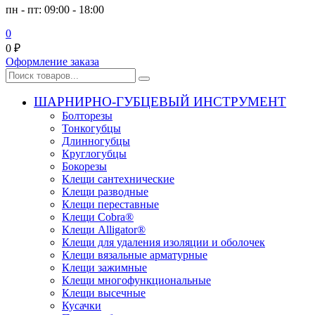
пн - пт: 09:00 - 18:00
0
0
₽
Оформление заказа
ШАРНИРНО-ГУБЦЕВЫЙ ИНСТРУМЕНТ
Болторезы
Тонкогубцы
Длинногубцы
Круглогубцы
Бокорезы
Клещи сантехнические
Клещи разводные
Клещи переставные
Клещи Cobra®
Клещи Alligator®
Клещи для удаления изоляции и оболочек
Клещи вязальные арматурные
Клещи зажимные
Клещи многофункциональные
Клещи высечные
Кусачки