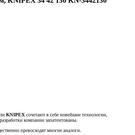
м, KNIPEX 34 42 130 KN-3442130
ели
KNIPEX
сочетают в себе новейшие технологии,
 разработки компании запатентованы.
ественно превосходят многие аналоги.