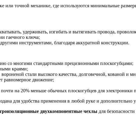
ике или точной механике, где используются минимальные размер
хватывать, удерживать, изгибать и вытягивать провода, проволо
ии гаечного ключа;
 другими инструментами, благодаря аккуратной конструкции.
ению со многими стандартными прецизионными плоскогубцами;
ными краями;
ороненой стали высокого качества, долговечной, кованой и мно
т равномерное движение;
 — почти на 20% меньше обычных плоскогубцев для электроники
оздана для удобства применения в любой руке и дополнительно у
ктроизоляционные двухкомпонентные чехлы
для безопасности