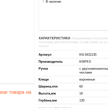
В наличии
ХАРАКТЕРИСТИКИ
ПРЕЦИЗИОННЫЕ ПЛОСКОГУБ
ЗАХВАТНЫЕ ДЛЯ ЭЛЕКТРОНИКИ, 135 ММ, KNIPEX 34 32 1
3432130
Артикул
KN-3432130
Производитель
KNIPEX
Ручки
с двухкомпонентн
чехлами
Клещи
вороненые
Ширина,mm
60
азе товара на
Высота,мм
19
Глубина,мм
130