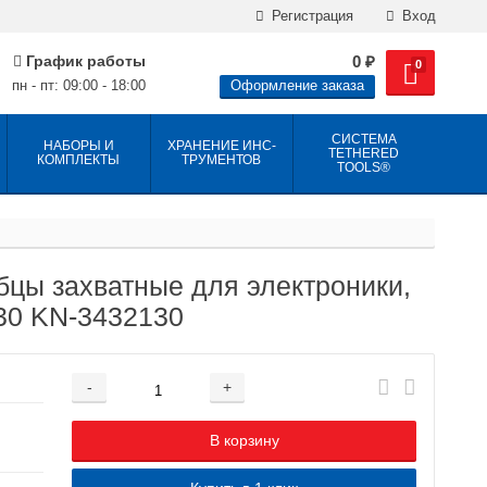
Регистрация
Вход
График работы
0
₽
0
пн - пт: 09:00 - 18:00
Оформление заказа
СИСТЕМА
НАБОРЫ И
ХРАНЕНИЕ ИНС­
TETHERED
КОМПЛЕКТЫ
ТРУ­МЕН­ТОВ
TOOLS®
цы захватные для электроники,
30 KN-3432130
-
+
Добавляется...
Добавлен
В корзину