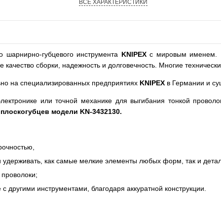
ВСЕ ХАРАКТЕРИСТИКИ
о шарнирно-губцевого инструмента
KNIPEX
с мировым именем.
е качество сборки, надежность и долговечность. Многие техническ
ьно на специализированных предприятиях
KNIPEX
в Германии и су
электронике или точной механике для выгибания тонкой провол
плоскогубцев модели KN-3432130.
рочностью,
и удерживать, как самые мелкие элементы любых форм, так и дета
 проволоки;
 с другими инструментами, благодаря аккуратной конструкции.