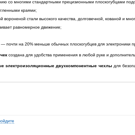
нению со многими стандартными прецизионными плоскогубцами под
угленными краями;
вороненой стали высокого качества, долговечной, кованой и мног
ивает равномерное движение;
р. — почти на 20% меньше обычных плоскогубцев для электроники 
учек
создана для удобства применения в любой руке и дополнитель
ые электроизоляционные двухкомпонентные чехлы
для безопа
войдите