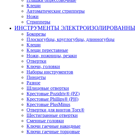
Плашки опрессовочные
Клещи
Автоматические стрипперы
Ножи
Стрипперы
ИНСТРУМЕНТЫ ЭЛЕКТРОИЗОЛИРОВАНН
Бокорезы
Плоскогубцы, круглогубцы, длинногубцы
Клещи
Клещи переставные
Ножи, ножницы, резаки
Отвертки
Ключи, головки
Наборы инструментов
Пинцеты
Разное
Шлицевые отвертки
Крестовые Pozidriv® (PZ)
Крестовые Phillips® (PH)
Крестовые PlusMinus
Отвертки для винтов Torx®
Шестигранные отвертки
Сменные головки
Ключи гаечные накидные
Ключи гаечные торцовые