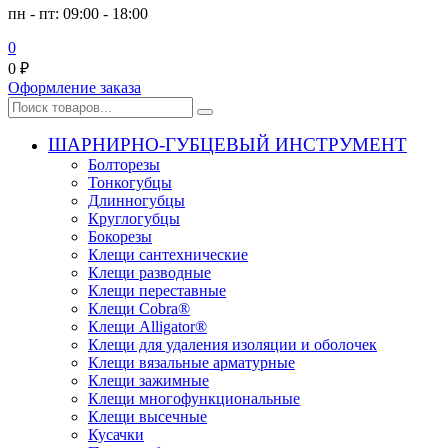
пн - пт: 09:00 - 18:00
0
0
₽
Оформление заказа
ШАРНИРНО-ГУБЦЕВЫЙ ИНСТРУМЕНТ
Болторезы
Тонкогубцы
Длинногубцы
Круглогубцы
Бокорезы
Клещи сантехнические
Клещи разводные
Клещи переставные
Клещи Cobra®
Клещи Alligator®
Клещи для удаления изоляции и оболочек
Клещи вязальные арматурные
Клещи зажимные
Клещи многофункциональные
Клещи высечные
Кусачки