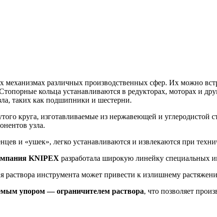
ех механизмах различных производственных сфер. Их можно вст
 Стопорные кольца устанавливаются в редукторах, моторах и др
зла, таких как подшипники и шестерни.
того круга, изготавливаемые из нержавеющей и углеродистой ст
онентов узла.
енцев и «ушек», легко устанавливаются и извлекаются при техн
компания
KNIPEX
разработала широкую линейку специальных и
я раствора инструмента может привести к излишнему растяжени
емым упором — ограничителем раствора
, что позволяет произ