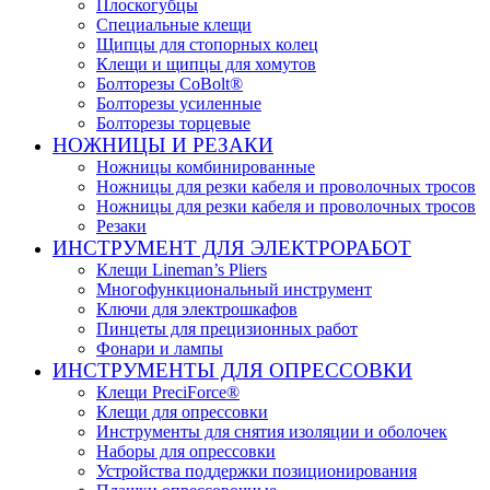
Плоскогубцы
Специальные клещи
Щипцы для стопорных колец
Клещи и щипцы для хомутов
Болторезы CoBolt®
Болторезы усиленные
Болторезы торцевые
НОЖНИЦЫ И РЕЗАКИ
Ножницы комбинированные
Ножницы для резки кабеля и проволочных тросов
Ножницы для резки кабеля и проволочных тросов
Резаки
ИНСТРУМЕНТ ДЛЯ ЭЛЕКТРОРАБОТ
Клещи Lineman’s Pliers
Многофункциональный инструмент
Ключи для электрошкафов
Пинцеты для прецизионных работ
Фонари и лампы
ИНСТРУМЕНТЫ ДЛЯ ОПРЕССОВКИ
Клещи PreciForce®
Клещи для опрессовки
Инструменты для снятия изоляции и оболочек
Наборы для опрессовки
Устройства поддержки позиционирования