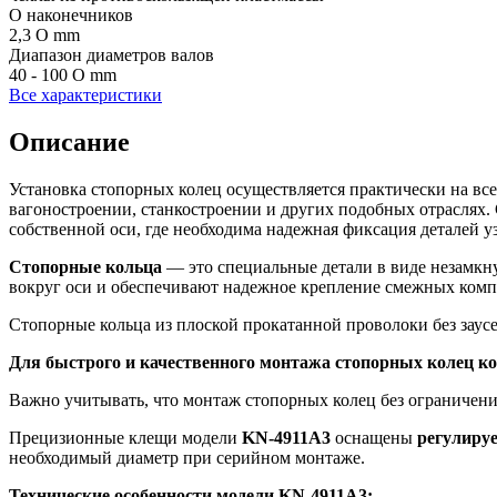
O наконечников
2,3 O mm
Диапазон диаметров валов
40 - 100 O mm
Все характеристики
Описание
Установка стопорных колец осуществляется практически на вс
вагоностроении, станкостроении и других подобных отраслях.
собственной оси, где необходима надежная фиксация деталей у
Стопорные кольца
— это специальные детали в виде незамкну
вокруг оси и обеспечивают надежное крепление смежных комп
Стопорные кольца из плоской прокатанной проволоки без заус
Для быстрого и качественного монтажа стопорных колец 
Важно учитывать, что монтаж стопорных колец без ограничени
Прецизионные клещи модели
KN
-4911
A
3
оснащены
регулиру
необходимый диаметр при серийном монтаже.
Технические особенности модели
KN
-4911
A
3: