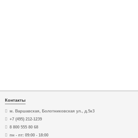
KN-002120
Набор инструментов для электромонтажа ELEKTRO
KNIPEX KN-002120
ЦЕНА:
171 807
₽
В корзину
Купить в 1 клик
Контакты
м. Варшавская, Болотниковская ул., д.5к3
+7 (495) 212-1239
8 800 555 80 68
пн - пт: 09:00 - 18:00