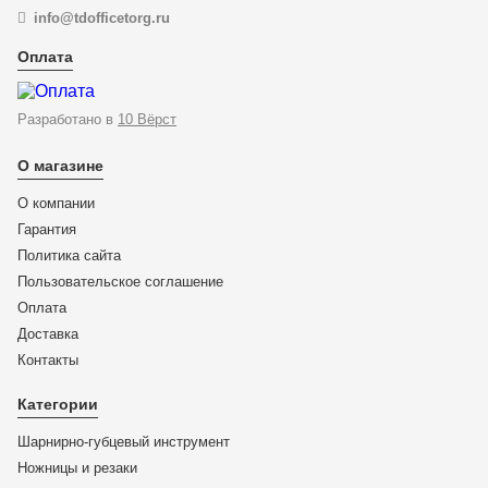
info@tdofficetorg.ru
Оплата
Разработано в
10 Вёрст
О магазине
О компании
Гарантия
Политика сайта
Пользовательское соглашение
Оплата
Доставка
KN-9532100
Контакты
Резак для кабелей (по принципу трещотки) с
выдвижными рукоятками KNIPEX 95 32 100 KN-9532100
Категории
Шарнирно-губцевый инструмент
ЦЕНА:
Ножницы и резаки