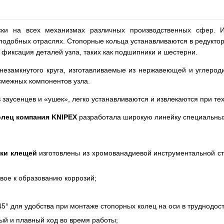
ески на всех механизмах различных производственных сфер. И
 подобных отраслях. Стопорные кольца устанавливаются в редукто
фиксация деталей узла, таких как подшипники и шестерни.
езамкнутого круга, изготавливаемые из нержавеющей и углеродис
смежных компонентов узла.
 заусенцев и «ушек», легко устанавливаются и извлекаются при т
олец компания
KNIPEX
разработала широкую линейку специальных
ики клещей
изготовлены из хромованадиевой инструментальной ста
вое к образованию коррозий;
5° для удобства при монтаже стопорных колец на оси в труднодос
й и плавный ход во время работы;