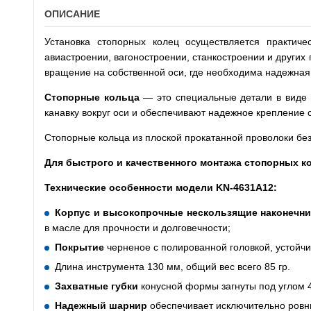
ОПИСАНИЕ
Установка стопорных колец осуществляется практич
авиастроении, вагоностроении, станкостроении и других
вращение на собственной оси, где необходима надежная 
Стопорные кольца
— это специальные детали в виде н
канавку вокруг оси и обеспечивают надежное крепление 
Стопорные кольца из плоской прокатанной проволоки без
Для быстрого и качественного монтажа стопорных к
Технические особенности модели
KN
-4631
A
12:
Корпус и высокопрочные нескользящие наконечн
в масле для прочности и долговечности;
Покрытие
черненое с полированной головкой, устойчи
Длина инструмента 130 мм, общий вес всего 85 гр.
Захватные губки
конусной формы загнуты под углом 4
Надежный шарнир
обеспечивает исключительно ровны