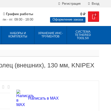
Регистрация
Вход
График работы
0
₽
0
пн - пт: 09:00 - 18:00
Оформление заказа
СИСТЕМА
НАБОРЫ И
ХРАНЕНИЕ ИНС­
TETHERED
КОМПЛЕКТЫ
ТРУ­МЕН­ТОВ
TOOLS®
олец (внешних), 130 мм, KNIPEX
Написать в MAX