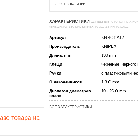
Нет в наличии
ХАРАКТЕРИСТИКИ
ЩИПЦЫ ДЛЯ СТОПОРНЫХ КО
(ВНЕШНИХ), 130 ММ, KNIPEX 46 31 A12 KN-4631A12
Артикул
KN-4631A12
Производитель
KNIPEX
Длина, mm
130 mm
Клещи
черненые, черного 
Ручки
с пластиковыми че
O наконечников
1,3 O mm
Диапазон диаметров
10 - 25 O mm
валов
ВСЕ ХАРАКТЕРИСТИКИ
азе товара на