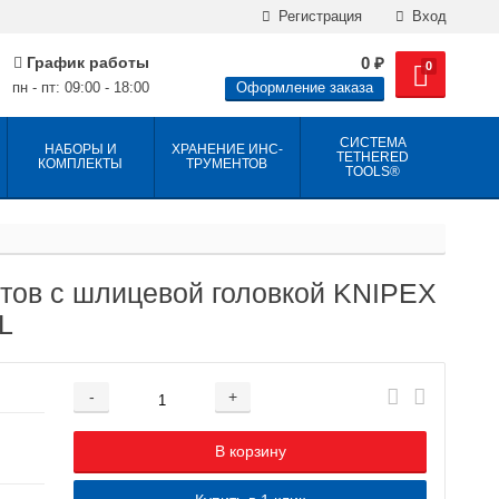
Регистрация
Вход
График работы
0
₽
0
пн - пт: 09:00 - 18:00
Оформление заказа
СИСТЕМА
НАБОРЫ И
ХРАНЕНИЕ ИНС­
TETHERED
КОМПЛЕКТЫ
ТРУ­МЕН­ТОВ
TOOLS®
нтов с шлицевой головкой KNIPEX
L
-
+
Добавляется...
Добавлен
В корзину