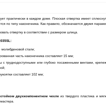
вует практически в каждом доме. Плоская отвертка имеет сплюсну
тся по типу наконечника. Как правило, обозначается двумя параме
зовать отвертку в соответствии с размером шлица.
2035
SL
:
- молибденовой стали;
рованная часть наконечника составляет 15 мм;
ы с труднодоступными или глубоко посаженными винтами, креп
ой;
укоятки составляет 102 мм;
остойком двухкомпонентном чехле
из твердого пластика и мяг
 мастера.