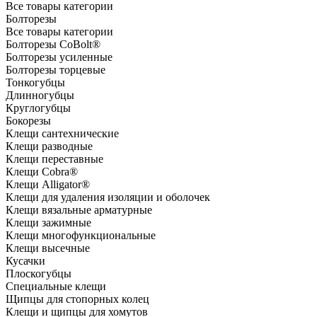
Все товары категории
Болторезы
Все товары категории
Болторезы CoBolt®
Болторезы усиленные
Болторезы торцевые
Тонкогубцы
Длинногубцы
Круглогубцы
Бокорезы
Клещи сантехнические
Клещи разводные
Клещи переставные
Клещи Cobra®
Клещи Alligator®
Клещи для удаления изоляции и оболочек
Клещи вязальные арматурные
Клещи зажимные
Клещи многофункциональные
Клещи высечные
Кусачки
Плоскогубцы
Специальные клещи
Щипцы для стопорных колец
Клещи и щипцы для хомутов