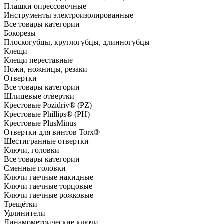
Плашки опрессовочные
Инструменты электроизолированные
Все товары категории
Бокорезы
Плоскогубцы, круглогубцы, длинногубцы
Клещи
Клещи переставные
Ножи, ножницы, резаки
Отвертки
Все товары категории
Шлицевые отвертки
Крестовые Pozidriv® (PZ)
Крестовые Phillips® (PH)
Крестовые PlusMinus
Отвертки для винтов Torx®
Шестигранные отвертки
Ключи, головки
Все товары категории
Сменные головки
Ключи гаечные накидные
Ключи гаечные торцовые
Ключи гаечные рожковые
Трещётки
Удлинители
Динамометрические ключи