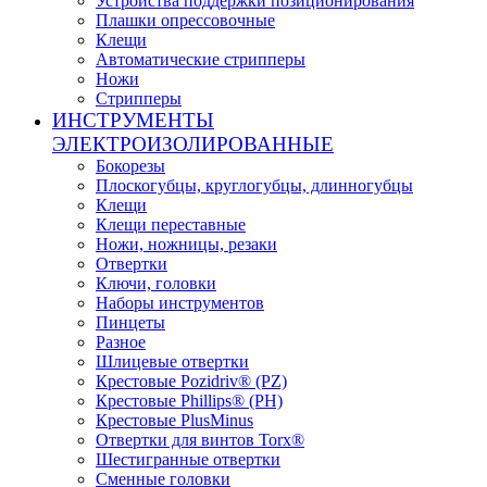
Устройства поддержки позиционирования
Плашки опрессовочные
Клещи
Автоматические стрипперы
Ножи
Стрипперы
ИНСТРУМЕНТЫ
ЭЛЕКТРОИЗОЛИРОВАННЫЕ
Бокорезы
Плоскогубцы, круглогубцы, длинногубцы
Клещи
Клещи переставные
Ножи, ножницы, резаки
Отвертки
Ключи, головки
Наборы инструментов
Пинцеты
Разное
Шлицевые отвертки
Крестовые Pozidriv® (PZ)
Крестовые Phillips® (PH)
Крестовые PlusMinus
Отвертки для винтов Torx®
Шестигранные отвертки
Сменные головки