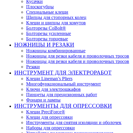
Кусачки
Плоскогубцы
Специальные клещи
Щипцы для стопорных колец
Клещи и щипцы для хомутов
Болторезы CoBolt®
Болторезы усиленные
Болторезы торцевые
НОЖНИЦЫ И РЕЗАКИ
Ножницы комбинированные
Ножницы для резки кабеля и проволочных тросов
Ножницы для резки кабеля и проволочных тросов
Резаки
ИНСТРУМЕНТ ДЛЯ ЭЛЕКТРОРАБОТ
Клещи Lineman’s Pliers
Многофункциональный инструмент
Ключи для электрошкафов
Пинцеты для прецизионных работ
Фонари и лампы
ИНСТРУМЕНТЫ ДЛЯ ОПРЕССОВКИ
Клещи PreciForce®
Клещи для опрессовки
Инструменты для снятия изоляции и оболочек
Наборы для опрессовки