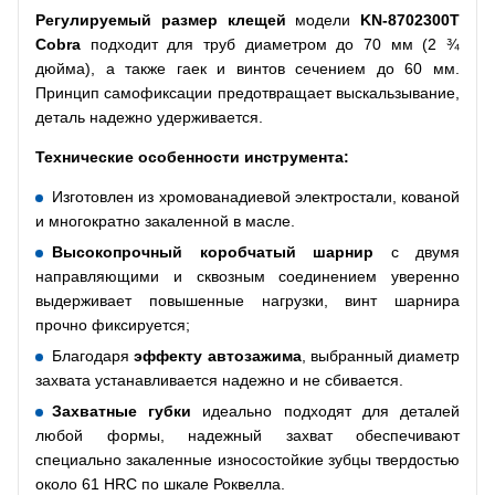
Регулируемый размер клещей
модели
KN-8702300
T
Cobra
подходит для труб диаметром до 70 мм (2 ¾
дюйма), а также гаек и винтов сечением до 60 мм.
Принцип самофиксации предотвращает выскальзывание,
деталь надежно удерживается.
Технические особенности инструмента:
Изготовлен из хромованадиевой электростали, кованой
и многократно закаленной в масле.
Высокопрочный коробчатый шарнир
с двумя
направляющими и сквозным соединением уверенно
выдерживает повышенные нагрузки, винт шарнира
прочно фиксируется;
Благодаря
эффекту автозажима
, выбранный диаметр
захвата устанавливается надежно и не сбивается.
Захватные губки
идеально подходят для деталей
любой формы, надежный захват обеспечивают
специально закаленные износостойкие зубцы твердостью
около 61 HRC по шкале Роквелла.