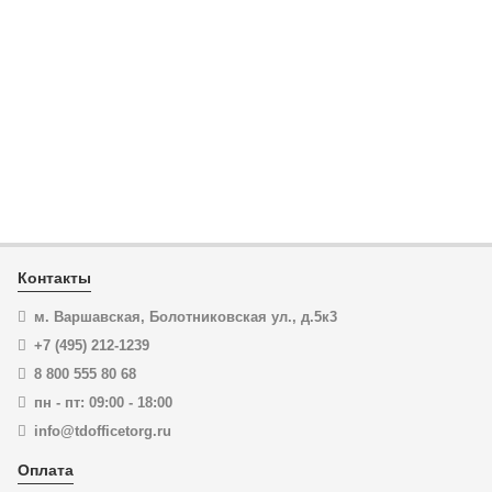
KNIPEX TubiX® Труборез, Ø 6 - 35 мм, L-260 мм KN-
903102BK
12 167
₽
ЦЕНА:
11 233
₽
В корзину
Купить в 1 клик
Контакты
м. Варшавская, Болотниковская ул., д.5к3
+7 (495) 212-1239
New!
-7%
8 800 555 80 68
пн - пт: 09:00 - 18:00
info@tdofficetorg.ru
Оплата