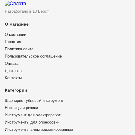
Разработано в
10 Вёрст
О магазине
О компании
Гарантия
Политика сайта
Пользовательское соглашение
Оплата
Доставка
KN-903102SB
Контакты
KNIPEX TubiX® Труборез, Ø 6 - 35 мм, L-260 мм, на
Категории
подвесе KN-903102SB
Шарнирно-губцевый инструмент
12 167
₽
Ножницы и резаки
ЦЕНА:
Инструмент для электроработ
11 233
₽
Инструменты для опрессовки
Инструменты электроизолированные
В корзину