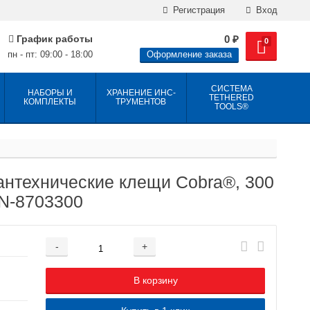
Регистрация
Вход
График работы
0
₽
0
пн - пт: 09:00 - 18:00
Оформление заказа
СИСТЕМА
НАБОРЫ И
ХРАНЕНИЕ ИНС­
TETHERED
КОМПЛЕКТЫ
ТРУ­МЕН­ТОВ
TOOLS®
антехнические клещи Cobra®, 300
KN-8703300
-
+
Добавляется...
Добавлен
В корзину