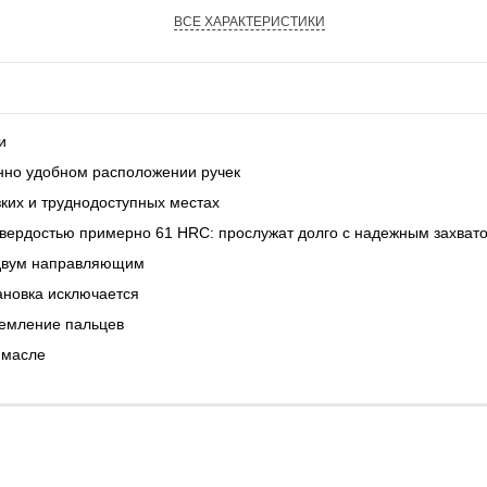
ВСЕ ХАРАКТЕРИСТИКИ
и
нно удобном расположении ручек
зких и труднодоступных местах
твердостью примерно 61 HRC: прослужат долго с надежным захват
 двум направляющим
ановка исключается
емление пальцев
 масле