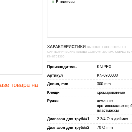
В наличии
ХАРАКТЕРИСТИКИ
ВЫСОКОТЕХНОЛОГИЧНЫЕ
САНТЕХНИЧЕСКИЕ КЛЕЩИ COBRA®, 300 ММ, KNIPEX 87 
KN-8703300
Производитель
KNIPEX
Артикул
KN-8703300
Длина, mm
300 mm
азе товара на
Клещи
хромированные
Ручки
чехлы из
противоскользяще
пластмассы
Диапазон для труб##1
2 3/4 O в дюймах
Диапазон для труб##2
70 O mm