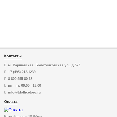
ЦЕНА:
7 144
₽
В корзину
Купить в 1 клик
Контакты
м. Варшавская, Болотниковская ул., д.5к3
+7 (495) 212-1239
8 800 555 80 68
пн - пт: 09:00 - 18:00
info@tdofficetorg.ru
Оплата
Разработано в
10 Вёрст