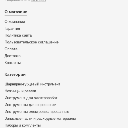
О магазине
О компании
Гарантия
Политика сайта
Пользовательское соглашение
Оплата
Доставка
KN-8741250SB
Контакты
KN-8741250SB Клещи переставные "RAPTOR"
черненые 250 mm
Категории
Шарнирно-губцевый инструмент
ЦЕНА:
Ножницы и резаки
7 144
₽
Инструмент для электроработ
Инструменты для опрессовки
В корзину
Инструменты электроизолированные
Запасные части и расходные материалы
Купить в 1 клик
Наборы и комплекты