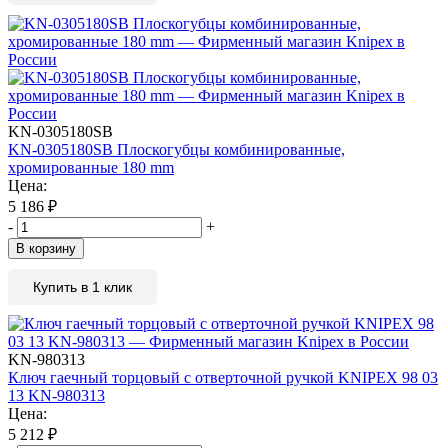
KN-0305180SB
KN-0305180SB Плоскогубцы комбинированные,
хромированные 180 mm
Цена:
5 186
₽
-
+
В корзину
Купить в 1 клик
KN-980313
Ключ гаечный торцовый с отверточной ручкой KNIPEX 98 03
13 KN-980313
Цена:
5 212
₽