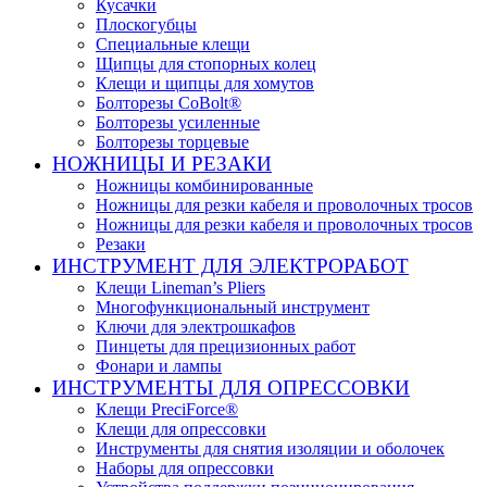
Кусачки
Плоскогубцы
Специальные клещи
Щипцы для стопорных колец
Клещи и щипцы для хомутов
Болторезы CoBolt®
Болторезы усиленные
Болторезы торцевые
НОЖНИЦЫ И РЕЗАКИ
Ножницы комбинированные
Ножницы для резки кабеля и проволочных тросов
Ножницы для резки кабеля и проволочных тросов
Резаки
ИНСТРУМЕНТ ДЛЯ ЭЛЕКТРОРАБОТ
Клещи Lineman’s Pliers
Многофункциональный инструмент
Ключи для электрошкафов
Пинцеты для прецизионных работ
Фонари и лампы
ИНСТРУМЕНТЫ ДЛЯ ОПРЕССОВКИ
Клещи PreciForce®
Клещи для опрессовки
Инструменты для снятия изоляции и оболочек
Наборы для опрессовки