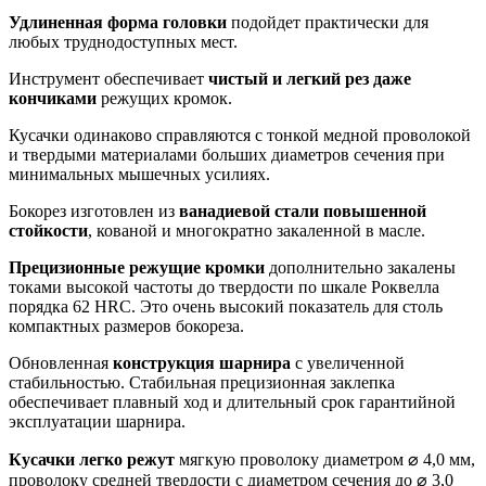
Удлиненная форма головки
подойдет практически для
любых труднодоступных мест.
Инструмент обеспечивает
чистый и легкий рез даже
кончиками
режущих кромок.
Кусачки одинаково справляются с тонкой медной проволокой
и твердыми материалами больших диаметров сечения при
минимальных мышечных усилиях.
Бокорез изготовлен из
ванадиевой стали повышенной
стойкости
, кованой и многократно закаленной в масле.
Прецизионные режущие кромки
дополнительно закалены
токами высокой частоты до твердости по шкале Роквелла
порядка 62 HRC. Это очень высокий показатель для столь
компактных размеров бокореза.
Обновленная
конструкция шарнира
с увеличенной
стабильностью. Стабильная прецизионная заклепка
обеспечивает плавный ход и длительный срок гарантийной
эксплуатации шарнира.
Кусачки легко режут
мягкую проволоку диаметром ⌀ 4,0 мм,
проволоку средней твердости с диаметром сечения до ⌀ 3,0