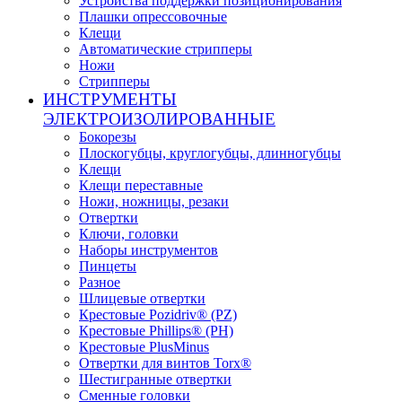
Устройства поддержки позиционирования
Плашки опрессовочные
Клещи
Автоматические стрипперы
Ножи
Стрипперы
ИНСТРУМЕНТЫ
ЭЛЕКТРОИЗОЛИРОВАННЫЕ
Бокорезы
Плоскогубцы, круглогубцы, длинногубцы
Клещи
Клещи переставные
Ножи, ножницы, резаки
Отвертки
Ключи, головки
Наборы инструментов
Пинцеты
Разное
Шлицевые отвертки
Крестовые Pozidriv® (PZ)
Крестовые Phillips® (PH)
Крестовые PlusMinus
Отвертки для винтов Torx®
Шестигранные отвертки
Сменные головки