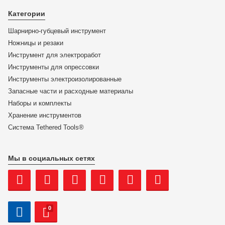
Бокорезы особой мощности KNIPEX 74 01 180 KN-
7401180
Категории
Шарнирно-губцевый инструмент
ЦЕНА:
Ножницы и резаки
5 390
₽
Инструмент для электроработ
Инструменты для опрессовки
В корзину
Инструменты электроизолированные
Запасные части и расходные материалы
Купить в 1 клик
Наборы и комплекты
Хранение инс­тру­мен­тов
Система Tethered Tools®
Мы в социальных сетях
0