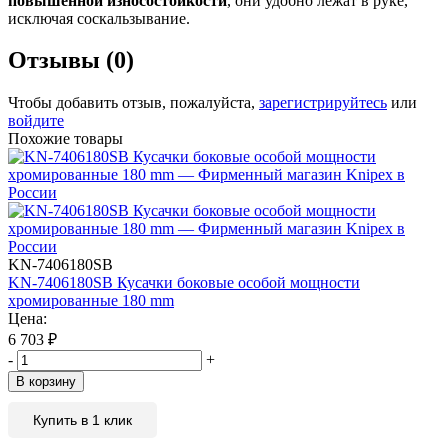
повышенной износостойкости
, они удобно лежат в руке,
исключая соскальзывание.
Отзывы (0)
Чтобы добавить отзыв, пожалуйста,
зарегистрируйтесь
или
войдите
Похожие товары
KN-7406180SB
KN-7406180SB Кусачки боковые особой мощности
хромированные 180 mm
Цена:
6 703
₽
-
+
В корзину
Купить в 1 клик