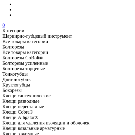
0
Категории
Шарнирно-губцевый инструмент
Все товары категории
Болторезы
Все товары категории
Болторезы CoBolt®
Болторезы усиленные
Болторезы торцевые
Тонкогубцы
Длинногубцы
Круглогубцы
Бокорезы
Клещи сантехнические
Клещи разводные
Клещи переставные
Клещи Cobra®
Клещи Alligator®
Клещи для удаления изоляции и оболочек
Клещи вязальные арматурные
Клещи зажимные