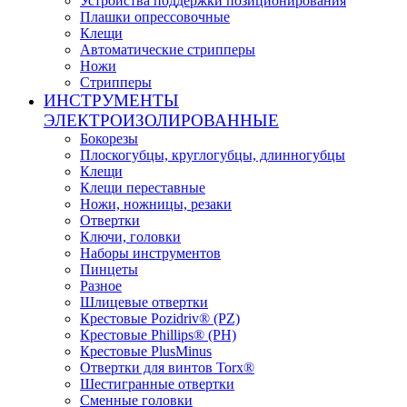
Устройства поддержки позиционирования
Плашки опрессовочные
Клещи
Автоматические стрипперы
Ножи
Стрипперы
ИНСТРУМЕНТЫ
ЭЛЕКТРОИЗОЛИРОВАННЫЕ
Бокорезы
Плоскогубцы, круглогубцы, длинногубцы
Клещи
Клещи переставные
Ножи, ножницы, резаки
Отвертки
Ключи, головки
Наборы инструментов
Пинцеты
Разное
Шлицевые отвертки
Крестовые Pozidriv® (PZ)
Крестовые Phillips® (PH)
Крестовые PlusMinus
Отвертки для винтов Torx®
Шестигранные отвертки
Сменные головки