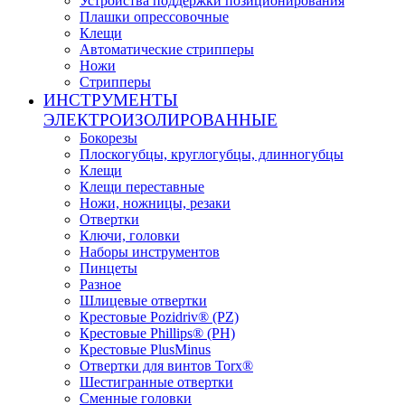
Устройства поддержки позиционирования
Плашки опрессовочные
Клещи
Автоматические стрипперы
Ножи
Стрипперы
ИНСТРУМЕНТЫ
ЭЛЕКТРОИЗОЛИРОВАННЫЕ
Бокорезы
Плоскогубцы, круглогубцы, длинногубцы
Клещи
Клещи переставные
Ножи, ножницы, резаки
Отвертки
Ключи, головки
Наборы инструментов
Пинцеты
Разное
Шлицевые отвертки
Крестовые Pozidriv® (PZ)
Крестовые Phillips® (PH)
Крестовые PlusMinus
Отвертки для винтов Torx®
Шестигранные отвертки
Сменные головки