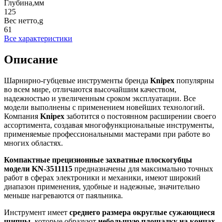
Глубина,мм
125
Вес нетто,g
61
Все характеристики
Описание
Шарнирно-губцевые инструменты бренда
Knipex
популярны
во всем мире, отличаются высочайшим качеством,
надежностью и увеличенным сроком эксплуатации. Все
модели выполнены с применением новейших технологий.
Компания
Knipex
заботится о постоянном расширении своего
ассортимента, создавая многофункциональные инструменты,
применяемые профессиональными мастерами при работе во
многих областях.
Компактные прецизионные захватные плоскогубцы
модели
KN
-3511115
предназначены для максимально точных
работ в сферах электроники и механики, имеют широкий
диапазон применения, удобные и надежные, значительно
меньше нагреваются от паяльника.
Инструмент имеет
среднего размера округлые сужающиеся
щипцы
, которые образуют
небольшую площадку на концах