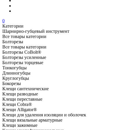
0
Категории
Шарнирно-губцевый инструмент
Все товары категории
Болторезы
Все товары категории
Болторезы CoBolt®
Болторезы усиленные
Болторезы торцевые
Тонкогубцы
Длинногубцы
Круглогубцы
Бокорезы
Клещи сантехнические
Клещи разводные
Клещи переставные
Клещи Cobra®
Клещи Alligator®
Клещи для удаления изоляции и оболочек
Клещи вязальные арматурные
Клещи зажимные