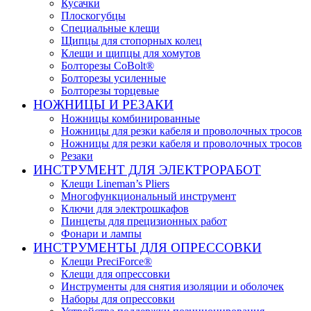
Кусачки
Плоскогубцы
Специальные клещи
Щипцы для стопорных колец
Клещи и щипцы для хомутов
Болторезы CoBolt®
Болторезы усиленные
Болторезы торцевые
НОЖНИЦЫ И РЕЗАКИ
Ножницы комбинированные
Ножницы для резки кабеля и проволочных тросов
Ножницы для резки кабеля и проволочных тросов
Резаки
ИНСТРУМЕНТ ДЛЯ ЭЛЕКТРОРАБОТ
Клещи Lineman’s Pliers
Многофункциональный инструмент
Ключи для электрошкафов
Пинцеты для прецизионных работ
Фонари и лампы
ИНСТРУМЕНТЫ ДЛЯ ОПРЕССОВКИ
Клещи PreciForce®
Клещи для опрессовки
Инструменты для снятия изоляции и оболочек
Наборы для опрессовки