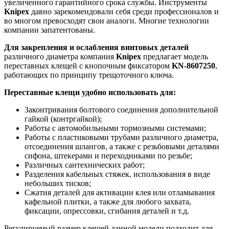
увеличенного гарантийного срока службы. Инструменты
Knipex
давно зарекомендовали себя среди профессионалов и
во многом превосходят свои аналоги. Многие технологии
компании запатентованы.
Для закрепления и ослабления винтовых деталей
различного диаметра компания
Knipex
предлагает модель
переставных клещей с кнопочным фиксатором
KN-8607250
,
работающих по принципу трещоточного ключа.
Переставные клещи удобно использовать для:
Законтривания болтового соединения дополнительной
гайкой (контргайкой);
Работы с автомобильными тормозными системами;
Работы с пластиковыми трубами различного диаметра,
отсоединения шлангов, а также с резьбовыми деталями
сифона, штекерами и переходниками по резьбе;
Различных сантехнических работ;
Разделения кабельных стяжек, использования в виде
небольших тисков;
Сжатия деталей для активации клея или отламывания
кафельной плитки, а также для любого захвата,
фиксации, опрессовки, сгибания деталей и т.д.
Регулируемый размер клещей данной модели подходит для