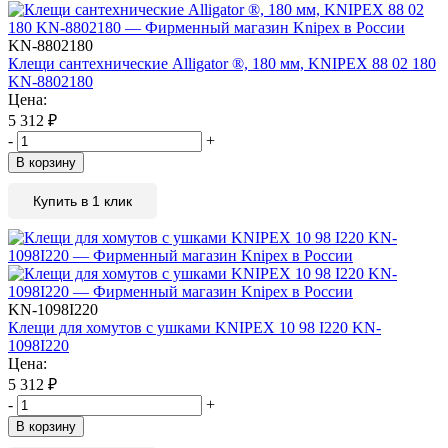
KN-8802180
Клещи сантехнические Alligator ®, 180 мм, KNIPEX 88 02 180
KN-8802180
Цена:
5 312
₽
-
+
В корзину
Купить в 1 клик
KN-1098I220
Клещи для хомутов с ушками KNIPEX 10 98 I220 KN-
1098I220
Цена:
5 312
₽
-
+
В корзину