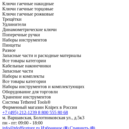
Ключи гаечные накидные
Ключи гаечные торцовые
Ключи гаечные рожковые
Трещётки
Удлинители
Динамометрические ключи
Поперечные ручки
Наборы инструментов
Пинцеты
Разное
Запасные части и расходные материалы
Все товары категории
Кабельные наконечники
Запасные части
Наборы и комплекты
Все товары категории
Наборы инструментов и комплектующих
Оборудование для торговли
Хранение инс­тру­мен­тов
Система Tethered Tools®
Фирменный магазин Knipex в России
+7 (495) 212-1239
8 800 555 80 68
м. Варшавская, Болотниковская ул., д.5к3
пн - пт: 09:00 - 18:00
info@tdofficetorg.ru
Избранное (
0
)
Сравнить (
0
)