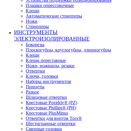
Устройства поддержки позиционирования
Плашки опрессовочные
Клещи
Автоматические стрипперы
Ножи
Стрипперы
ИНСТРУМЕНТЫ
ЭЛЕКТРОИЗОЛИРОВАННЫЕ
Бокорезы
Плоскогубцы, круглогубцы, длинногубцы
Клещи
Клещи переставные
Ножи, ножницы, резаки
Отвертки
Ключи, головки
Наборы инструментов
Пинцеты
Разное
Шлицевые отвертки
Крестовые Pozidriv® (PZ)
Крестовые Phillips® (PH)
Крестовые PlusMinus
Отвертки для винтов Torx®
Шестигранные отвертки
Сменные головки