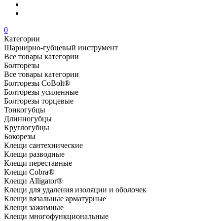
0
Категории
Шарнирно-губцевый инструмент
Все товары категории
Болторезы
Все товары категории
Болторезы CoBolt®
Болторезы усиленные
Болторезы торцевые
Тонкогубцы
Длинногубцы
Круглогубцы
Бокорезы
Клещи сантехнические
Клещи разводные
Клещи переставные
Клещи Cobra®
Клещи Alligator®
Клещи для удаления изоляции и оболочек
Клещи вязальные арматурные
Клещи зажимные
Клещи многофункциональные