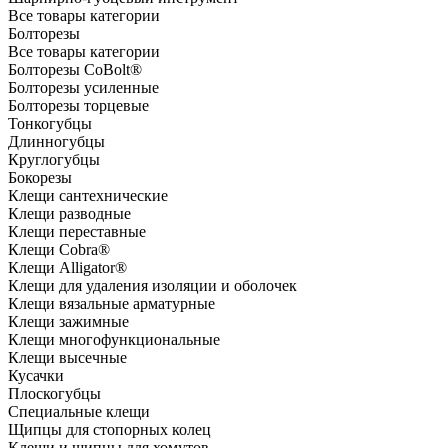
Все товары категории
Болторезы
Все товары категории
Болторезы CoBolt®
Болторезы усиленные
Болторезы торцевые
Тонкогубцы
Длинногубцы
Круглогубцы
Бокорезы
Клещи сантехнические
Клещи разводные
Клещи переставные
Клещи Cobra®
Клещи Alligator®
Клещи для удаления изоляции и оболочек
Клещи вязальные арматурные
Клещи зажимные
Клещи многофункциональные
Клещи высечные
Кусачки
Плоскогубцы
Специальные клещи
Щипцы для стопорных колец
Клещи и щипцы для хомутов