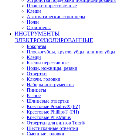
Устройства поддержки позиционирования
Плашки опрессовочные
Клещи
Автоматические стрипперы
Ножи
Стрипперы
ИНСТРУМЕНТЫ
ЭЛЕКТРОИЗОЛИРОВАННЫЕ
Бокорезы
Плоскогубцы, круглогубцы, длинногубцы
Клещи
Клещи переставные
Ножи, ножницы, резаки
Отвертки
Ключи, головки
Наборы инструментов
Пинцеты
Разное
Шлицевые отвертки
Крестовые Pozidriv® (PZ)
Крестовые Phillips® (PH)
Крестовые PlusMinus
Отвертки для винтов Torx®
Шестигранные отвертки
Сменные головки