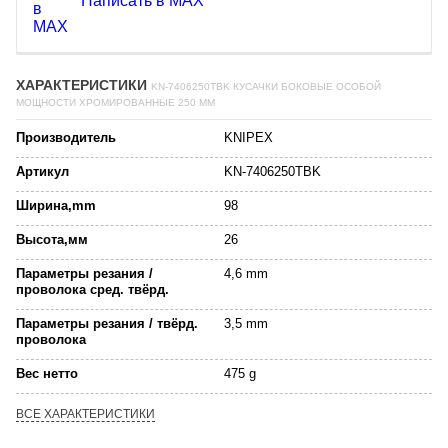
Написать в MAX
ХАРАКТЕРИСТИКИ
KN-7406250TBK КУСАЧКИ БОКОВЫЕ ОСОБОЙ
МОЩНОСТИ ХРОМИРОВАННЫЕ 250 MM
Производитель
KNIPEX
Артикул
KN-7406250TBK
Ширина,mm
98
Высота,мм
26
Параметры резания /
4,6 mm
проволока сред. твёрд.
Параметры резания / твёрд.
3,5 mm
проволока
Вес нетто
475 g
ВСЕ ХАРАКТЕРИСТИКИ