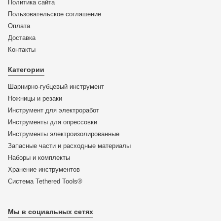
Политика сайта
Пользовательское соглашение
Оплата
Доставка
KN-9910300
Контакты
Клещи арматурные особой мощности с высокой
передачей усилия, 300 мм, KNIPEX 99 10 300 KN-
Категории
9910300
Шарнирно-губцевый инструмент
ЦЕНА:
Ножницы и резаки
5 473
₽
Инструмент для электроработ
Инструменты для опрессовки
В корзину
Инструменты электроизолированные
Запасные части и расходные материалы
Купить в 1 клик
Наборы и комплекты
Хранение инс­тру­мен­тов
Система Tethered Tools®
Мы в социальных сетях