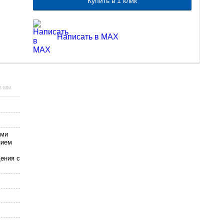
Купить в 1 клик
Написать в MAX
0 MM
ыми
нием
дения с