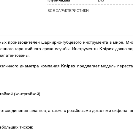
Глубина,мм
245
ВСЕ ХАРАКТЕРИСТИКИ
ых производителей шарнирно-губцевого инструмента в мире. Мно
ченного гарантийного срока службы. Инструменты
Knipex
давно за
запатентованы.
зличного диаметра компания
Knipex
предлагает модель перест
айкой (контргайкой);
 отсоединения шлангов, а также с резьбовыми деталями сифона, ш
ебольших тисков;