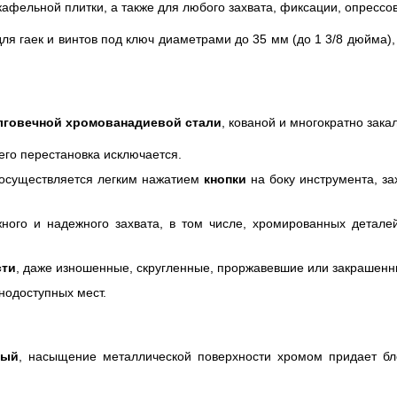
фельной плитки, а также для любого захвата, фиксации, опрессовк
я гаек и винтов под ключ диаметрами до 35 мм (до 1 3/8 дюйма
лговечной хромованадиевой стали
, кованой и многократно зака
его перестановка исключается.
осуществляется легким нажатием
кнопки
на боку инструмента, за
ного и надежного захвата, в том числе, хромированных детале
сти
, даже изношенные, скругленные, проржавевшие или закрашенн
нодоступных мест.
ный
, насыщение металлической поверхности хромом придает блес