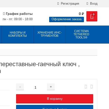
Регистрация
Вход
График работы
0
₽
0
пн - пт: 09:00 - 18:00
Оформление заказа
СИСТЕМА
НАБОРЫ И
ХРАНЕНИЕ ИНС­
TETHERED
КОМПЛЕКТЫ
ТРУ­МЕН­ТОВ
TOOLS®
ереставные-гаечный ключ ,
m
-
+
Добавляется...
Добавлен
В корзину