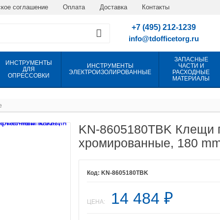
кое соглашение
Оплата
Доставка
Контакты
+7 (495) 212-1239
info@tdofficetorg.ru
ЗАПАСНЫЕ
ИНСТРУМЕНТЫ
ИНСТРУМЕНТЫ
ЧАСТИ И
ДЛЯ
ЭЛЕКТРОИЗОЛИРОВАННЫЕ
РАСХОДНЫЕ
ОПРЕССОВКИ
МАТЕРИАЛЫ
е
KN-8605180TBK Клещи п
хромированные, 180 m
KN-8605180TBK
14 484
₽
ЦЕНА: