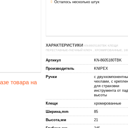
Осталось несколько штук
ХАРАКТЕРИСТИКИ
KN-8605180TBK КЛЕЩИ
ПЕРЕСТАВНЫЕ-ГАЕЧНЫЙ КЛЮЧ , ХРОМИРОВАННЫЕ, 18
Артикул
KN-8605180TBK
Производитель
KNIPEX
Ручки
с двухкомпонентн
чехлами, с крепле
азе товара на
для страховки
инструмента от па
высоты
Клещи
хромированные
Ширина,mm
85
Высота,мм
21