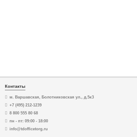
KN-8603400
Клещи переставные-гаечный ключ XL, 400 мм, KNIPEX
86 03 400 KN-8603400
24 018
₽
ЦЕНА:
22 182
₽
В корзину
Купить в 1 клик
Контакты
м. Варшавская, Болотниковская ул., д.5к3
+7 (495) 212-1239
8 800 555 80 68
пн - пт: 09:00 - 18:00
info@tdofficetorg.ru