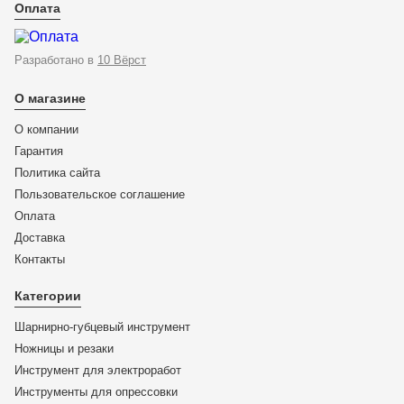
Оплата
Разработано в
10 Вёрст
О магазине
О компании
Гарантия
Политика сайта
Пользовательское соглашение
Оплата
Доставка
KN-7179910
Контакты
Запасная ножевая головка для 71 72 910 в комплекте с
Категории
болтами 71 79 910 KN-7179910
Шарнирно-губцевый инструмент
ЦЕНА:
Ножницы и резаки
22 532
₽
Инструмент для электроработ
Инструменты для опрессовки