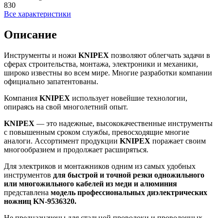
830
Все характеристики
Описание
Инструменты и ножи
KNIPEX
позволяют облегчать задачи в
сферах строительства, монтажа, электроники и механики,
широко известны во всем мире. Многие разработки компании
официально запатентованы.
Компания
KNIPEX
использует новейшие технологии,
опираясь на свой многолетний опыт.
KNIPEX
— это надежные, высококачественные инструменты
с повышенным сроком службы, превосходящие многие
аналоги. Ассортимент продукции
KNIPEX
поражает своим
многообразием и продолжает расширяться.
Для электриков и монтажников одним из самых удобных
инструментов
для быстрой и точной резки одножильного
или многожильного кабелей из меди и алюминия
представлена
модель профессиональных диэлектрических
ножниц
KN
-9536320.
Не предназначены для стальной проволоки и проволочных