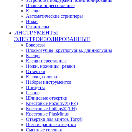
Устройства поддержки позиционирования
Плашки опрессовочные
Клещи
Автоматические стрипперы
Ножи
Стрипперы
ИНСТРУМЕНТЫ
ЭЛЕКТРОИЗОЛИРОВАННЫЕ
Бокорезы
Плоскогубцы, круглогубцы, длинногубцы
Клещи
Клещи переставные
Ножи, ножницы, резаки
Отвертки
Ключи, головки
Наборы инструментов
Пинцеты
Разное
Шлицевые отвертки
Крестовые Pozidriv® (PZ)
Крестовые Phillips® (PH)
Крестовые PlusMinus
Отвертки для винтов Torx®
Шестигранные отвертки
Сменные головки