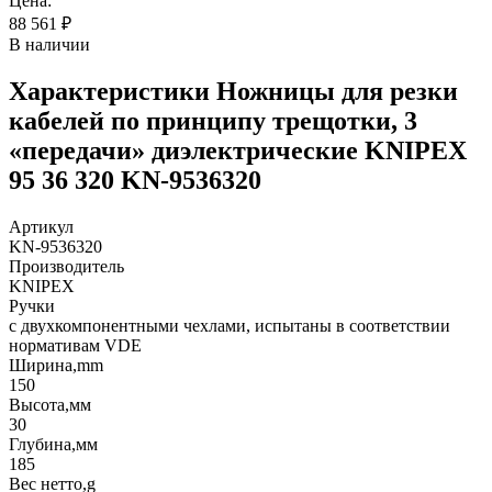
Цена:
88 561
₽
В наличии
Характеристики
Ножницы для резки
кабелей по принципу трещотки, 3
«передачи» диэлектрические KNIPEX
95 36 320 KN-9536320
Артикул
KN-9536320
Производитель
KNIPEX
Ручки
с двухкомпонентными чехлами, испытаны в соответствии
нормативам VDE
Ширина,mm
150
Высота,мм
30
Глубина,мм
185
Вес нетто,g