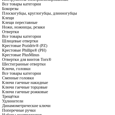
Все товары категории
Бокорезы
Плоскогубцы, круглогубцы, длинногубцы
Клещи
Клещи переставные
Ножи, ножницы, резаки
Отвертки
Все товары категории
Шлицевые отвертки
Крестовые Pozidriv® (PZ)
Крестовые Phillips® (PH)
Крестовые PlusMinus
Отвертки для винтов Torx®
Шестигранные отвертки
Ключи, головки
Все товары категории
Сменные головки
Ключи гаечные накидные
Ключи гаечные торцовые
Ключи гаечные рожковые
Трещётки
Удлинители
Динамометрические ключи
Поперечные ручки
Наборы инструментов