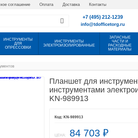
кое соглашение
Оплата
Доставка
Контакты
+7 (495) 212-1239
info@tdofficetorg.ru
ЗАПАСНЫЕ
ИНСТРУМЕНТЫ
ИНСТРУМЕНТЫ
ЧАСТИ И
ДЛЯ
ЭЛЕКТРОИЗОЛИРОВАННЫЕ
РАСХОДНЫЕ
ОПРЕССОВКИ
МАТЕРИАЛЫ
ументов
Планшет для инструмент
инструментами электро
KN-989913
KN-989913
84 703
₽
ЦЕНА: