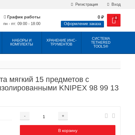
Регистрация
Вход
График работы
0
₽
0
пн - пт: 09:00 - 18:00
Оформление заказа
СИСТЕМА
НАБОРЫ И
ХРАНЕНИЕ ИНС­
TETHERED
КОМПЛЕКТЫ
ТРУ­МЕН­ТОВ
TOOLS®
а мягкий 15 предметов с
изолированными KNIPEX 98 99 13
-
+
Добавляется...
Добавлен
В корзину