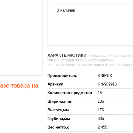
В наличии
ХАРАКТЕРИСТИКИ
ПЛАНШЕТ ДЛЯ ИНСТРУМЕНТА
МЯГКИЙ 15 ПРЕДМЕТОВ С ИНСТРУМЕНТАМИ
ЭЛЕКТРОИЗОЛИРОВАННЫМИ KNIPEX 98 99 13 KN-98991
Производитель
KNIPEX
Артикул
KN-989913
азе товара на
Количество предметов
15
Ширина,mm
105
Высота,мм
176
Глубина,мм
335
Вес нетто,g
2 455