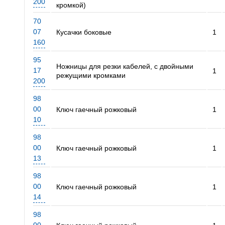
200
кромкой)
70
07
Кусачки боковые
1
160
95
Ножницы для резки кабелей, с двойными
17
1
режущими кромками
200
98
00
Ключ гаечный рожковый
1
10
98
00
Ключ гаечный рожковый
1
13
98
00
Ключ гаечный рожковый
1
14
98