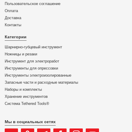
Пользовательское соглашение
Оплата
Доставка
KN-002001V09
Контакты
Набор инструментов "SRZ II" KNIPEX 00 20 01 V09 KN-
002001V09
Категории
Шарнирно-губцевый инструмент
ЦЕНА:
Ножницы и резаки
22 126
₽
Инструмент для электроработ
Инструменты для опрессовки
В корзину
Инструменты электроизолированные
Запасные части и расходные материалы
Купить в 1 клик
Наборы и комплекты
Хранение инс­тру­мен­тов
Система Tethered Tools®
-7%
Мы в социальных сетях