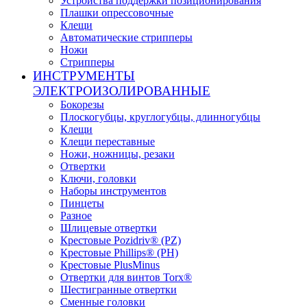
Устройства поддержки позиционирования
Плашки опрессовочные
Клещи
Автоматические стрипперы
Ножи
Стрипперы
ИНСТРУМЕНТЫ
ЭЛЕКТРОИЗОЛИРОВАННЫЕ
Бокорезы
Плоскогубцы, круглогубцы, длинногубцы
Клещи
Клещи переставные
Ножи, ножницы, резаки
Отвертки
Ключи, головки
Наборы инструментов
Пинцеты
Разное
Шлицевые отвертки
Крестовые Pozidriv® (PZ)
Крестовые Phillips® (PH)
Крестовые PlusMinus
Отвертки для винтов Torx®
Шестигранные отвертки
Сменные головки