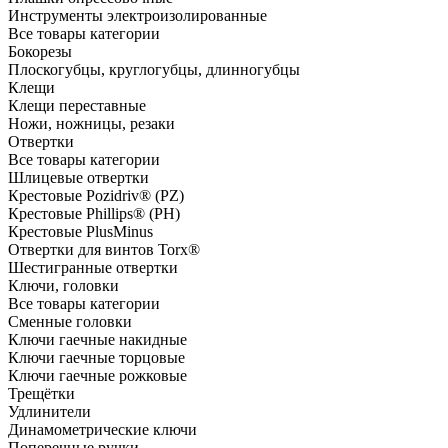
Инструменты электроизолированные
Все товары категории
Бокорезы
Плоскогубцы, круглогубцы, длинногубцы
Клещи
Клещи переставные
Ножи, ножницы, резаки
Отвертки
Все товары категории
Шлицевые отвертки
Крестовые Pozidriv® (PZ)
Крестовые Phillips® (PH)
Крестовые PlusMinus
Отвертки для винтов Torx®
Шестигранные отвертки
Ключи, головки
Все товары категории
Сменные головки
Ключи гаечные накидные
Ключи гаечные торцовые
Ключи гаечные рожковые
Трещётки
Удлинители
Динамометрические ключи
Поперечные ручки