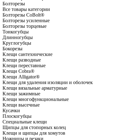
Болторезы
Все товары категории
Болторезы CoBolt®
Болторезы усиленные
Болторезы торцевые
Тонкогубцы
Длинногубцы
Круглогубцы
Бокорезы
Клещи сантехнические
Клещи разводные
Клещи переставные
Клещи Cobra®
Клещи Alligator®
Клещи для удаления изоляции и оболочек
Клещи вязальные арматурные
Клещи зажимные
Клещи многофункциональные
Клещи высечные
Кусачки
Плоскогубцы
Специальные клещи
Щипцы для стопорных колец
Клещи и щипцы для хомутов
Ножницы и резаки